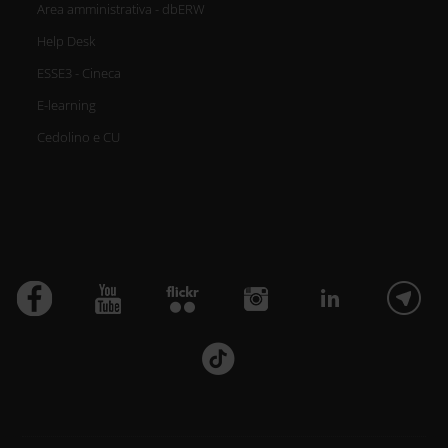
Area amministrativa - dbERW
Help Desk
ESSE3 - Cineca
E-learning
Cedolino e CU