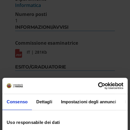
Informatica
Numero posti
1
INFORMAZIONI/AVVISI
Commissione esaminatrice
IT | 281Kb
ESITO/GRADUATORIE
Approvazione atti
IT | 272Kb
Consenso
Dettagli
Impostazioni degli annunci
In
Uso responsabile dei dati