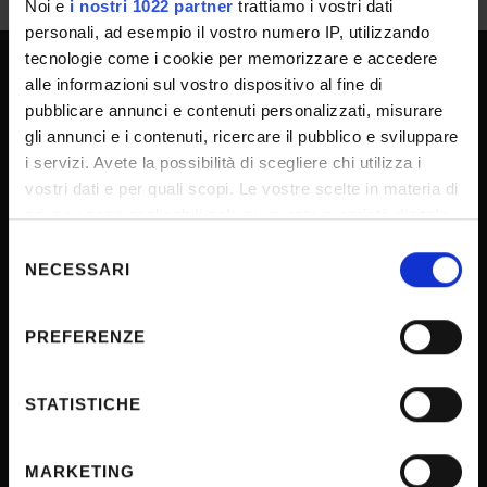
Noi e
i nostri 1022 partner
trattiamo i vostri dati
personali, ad esempio il vostro numero IP, utilizzando
tecnologie come i cookie per memorizzare e accedere
alle informazioni sul vostro dispositivo al fine di
SPORTELLO ATENEO
pubblicare annunci e contenuti personalizzati, misurare
gli annunci e i contenuti, ricercare il pubblico e sviluppare
i servizi. Avete la possibilità di scegliere chi utilizza i
Amministrazione trasparente
vostri dati e per quali scopi. Le vostre scelte in materia di
privacy sono applicabili solo su questa proprietà digitale
Albo Ufficiale
in cui avete effettuato le vostre scelte. È possibile
Selezione
Concorsi
modificare o revocare il proprio consenso in qualsiasi
NECESSARI
del
Gare di appalto
momento dalla Dichiarazione sui cookie o facendo clic
consenso
sull'icona di attivazione della privacy.
Atti di notifica
PREFERENZE
Note legali
Con il tuo consenso, vorremmo anche:
Privacy
raccogliere informazioni sulla tua posizione
STATISTICHE
Cookie
geografica, con un'approssimazione di qualche
metro,
Sponsorizzazioni e donazioni
MARKETING
Identificare il tuo dispositivo, scansionandolo