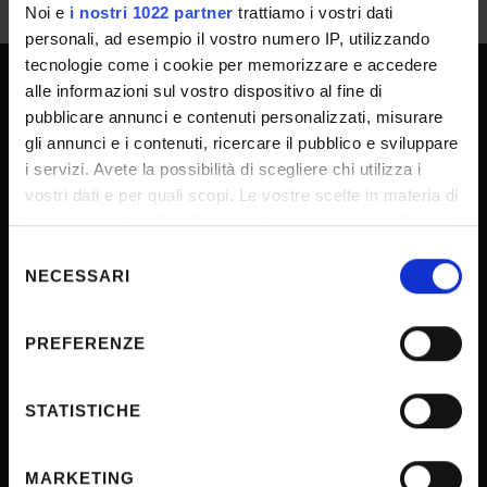
Noi e
i nostri 1022 partner
trattiamo i vostri dati
personali, ad esempio il vostro numero IP, utilizzando
tecnologie come i cookie per memorizzare e accedere
alle informazioni sul vostro dispositivo al fine di
SPORTELLO ATENEO
pubblicare annunci e contenuti personalizzati, misurare
gli annunci e i contenuti, ricercare il pubblico e sviluppare
i servizi. Avete la possibilità di scegliere chi utilizza i
vostri dati e per quali scopi. Le vostre scelte in materia di
Amministrazione trasparente
privacy sono applicabili solo su questa proprietà digitale
Albo Ufficiale
in cui avete effettuato le vostre scelte. È possibile
Selezione
Concorsi
modificare o revocare il proprio consenso in qualsiasi
NECESSARI
del
momento dalla Dichiarazione sui cookie o facendo clic
Gare di appalto
consenso
sull'icona di attivazione della privacy.
Atti di notifica
PREFERENZE
Note legali
Con il tuo consenso, vorremmo anche:
Privacy
raccogliere informazioni sulla tua posizione
STATISTICHE
geografica, con un'approssimazione di qualche
Cookie
metro,
Sponsorizzazioni e donazioni
MARKETING
Identificare il tuo dispositivo, scansionandolo