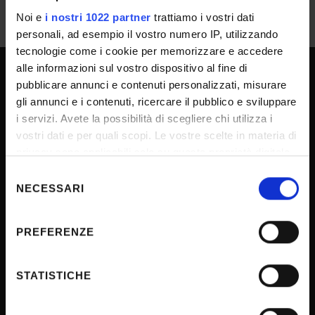
Noi e
i nostri 1022 partner
trattiamo i vostri dati
personali, ad esempio il vostro numero IP, utilizzando
tecnologie come i cookie per memorizzare e accedere
alle informazioni sul vostro dispositivo al fine di
pubblicare annunci e contenuti personalizzati, misurare
SPORTELLO ATENEO
gli annunci e i contenuti, ricercare il pubblico e sviluppare
i servizi. Avete la possibilità di scegliere chi utilizza i
vostri dati e per quali scopi. Le vostre scelte in materia di
Amministrazione trasparente
privacy sono applicabili solo su questa proprietà digitale
Albo Ufficiale
in cui avete effettuato le vostre scelte. È possibile
Selezione
modificare o revocare il proprio consenso in qualsiasi
NECESSARI
del
Concorsi
momento dalla Dichiarazione sui cookie o facendo clic
consenso
Gare di appalto
sull'icona di attivazione della privacy.
PREFERENZE
Atti di notifica
Con il tuo consenso, vorremmo anche:
Note legali
raccogliere informazioni sulla tua posizione
STATISTICHE
Privacy
geografica, con un'approssimazione di qualche
Cookie
metro,