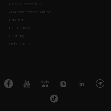
Gestione Password GIA
Area amministrativa - dbERW
Help Desk
ESSE3 - Cineca
E-learning
Cedolino e CU