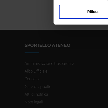
Utilizziamo i cookie per perso
Rifiuta
nostro traffico. Condividiamo 
di analisi dei dati web, pubbl
che hanno raccolto dal tuo uti
SPORTELLO ATENEO
Amministrazione trasparente
Albo Ufficiale
Concorsi
Gare di appalto
Atti di notifica
Note legali