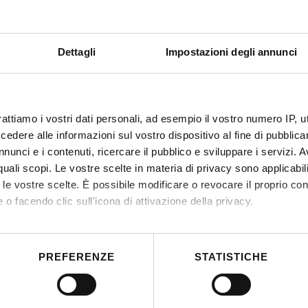
Dettagli
Impostazioni degli annunci
rattiamo i vostri dati personali, ad esempio il vostro numero IP, 
dere alle informazioni sul vostro dispositivo al fine di pubblica
nunci e i contenuti, ricercare il pubblico e sviluppare i servizi. A
r quali scopi. Le vostre scelte in materia di privacy sono applicabi
to le vostre scelte. È possibile modificare o revocare il proprio 
 o facendo clic sull'icona di attivazione della privacy.
mo anche:
 sulla tua posizione geografica, con un'approssimazione di qualc
PREFERENZE
STATISTICHE
itivo, scansionandolo attivamente alla ricerca di caratteristiche spe
aborati i tuoi dati personali e imposta le tue preferenze nella
s
consenso in qualsiasi momento dalla Dichiarazione sui cookie.