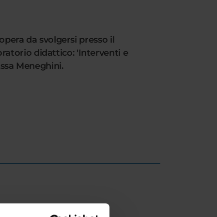
opera da svolgersi presso il
torio didattico: 'Interventi e
f.ssa Meneghini.