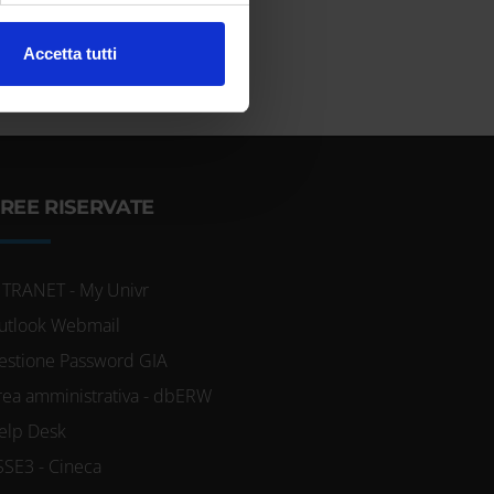
l media e per analizzare il
Accetta tutti
ostri partner che si occupano
azioni che hai fornito loro o
REE RISERVATE
NTRANET - My Univr
utlook Webmail
estione Password GIA
rea amministrativa - dbERW
elp Desk
SSE3 - Cineca