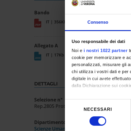
Bando
IT | 356Kb
Consenso
Uso responsabile dei dati
Allegato A
Noi e
i nostri 1022 partner
t
IT | 17Kb
cookie per memorizzare e acce
personalizzati, misurare gli an
chi utilizza i vostri dati e pe
digitale in cui avete effettua
DETTAGLI
dalla Dichiarazione sui cookie
Selezione n°
Con il tuo consenso, vorrem
Selezione
Rep.2805 Prot.142699 19/3/26
raccogliere informazioni
NECESSARI
del
Identificare il tuo dispos
consenso
Dipartimento
Approfondisci come vengono el
Scienze Umane
modificare o ritirare il tuo 