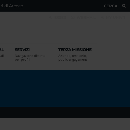
ri di Ateneo
CERCA
ESSE3
WEBMAIL
MY UNIVR
AL
SERVIZI
TERZA MISSIONE
ali,
Navigazione distinta
Aziende, territorio,
per profili
public engagement