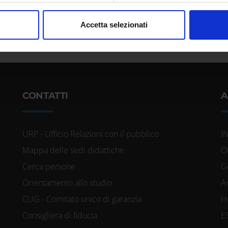
nalizzare contenuti ed annunci, per fornire funzionalità dei socia
Accetta selezionati
inoltre informazioni sul modo in cui utilizzi il nostro sito con i n
icità e social media, i quali potrebbero combinarle con altre inform
lizzo dei loro servizi.
CONTATTI
A
URP - Ufficio Relazioni con il pubblico
I
Mappa delle sedi didattiche
O
Cerca persone
G
Orientamento allo studio
A
CUG - Comitato unico di garanzia
H
Consigliera di fiducia
E