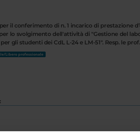
er il conferimento di n. 1 incarico di prestazione d’
 svolgimento dell'attività di "Gestione del labora
 per gli studenti dei CdL L-24 e LM-51". Resp. le pro
le/Libero professionale
: