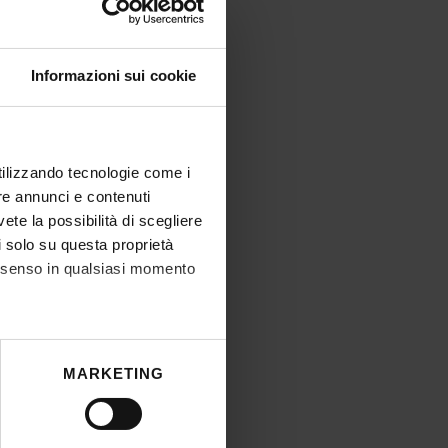
Informazioni sui cookie
utilizzando tecnologie come i
re annunci e contenuti
vete la possibilità di scegliere
li solo su questa proprietà
consenso in qualsiasi momento
he metro,
MARKETING
cifiche (impronte digitali).
ezione dettagli
. Puoi