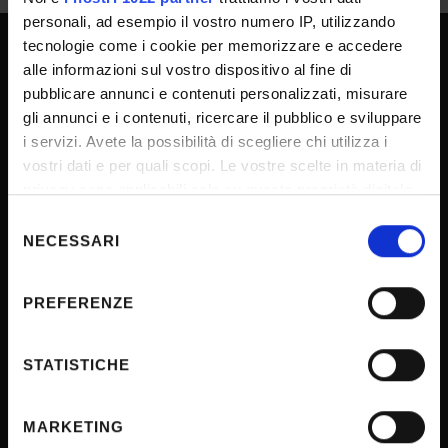
personali, ad esempio il vostro numero IP, utilizzando
tecnologie come i cookie per memorizzare e accedere
alle informazioni sul vostro dispositivo al fine di
SPORTELLO ATENEO
pubblicare annunci e contenuti personalizzati, misurare
gli annunci e i contenuti, ricercare il pubblico e sviluppare
i servizi. Avete la possibilità di scegliere chi utilizza i
Amministrazione trasparente
vostri dati e per quali scopi. Le vostre scelte in materia di
Albo Ufficiale
privacy sono applicabili solo su questa proprietà digitale
in cui avete effettuato le vostre scelte. È possibile
Concorsi
Selezione
modificare o revocare il proprio consenso in qualsiasi
NECESSARI
del
Gare di appalto
momento dalla Dichiarazione sui cookie o facendo clic
consenso
Atti di notifica
sull'icona di attivazione della privacy.
PREFERENZE
Note legali
Con il tuo consenso, vorremmo anche:
Privacy
raccogliere informazioni sulla tua posizione
STATISTICHE
Cookie
geografica, con un'approssimazione di qualche
metro,
Sponsorizzazioni e donazioni
MARKETING
Identificare il tuo dispositivo, scansionandolo
Iniziative e convegni