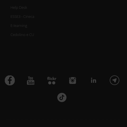
Help Desk
ESSE3 - Cineca
E-learning
Cedolino e CU