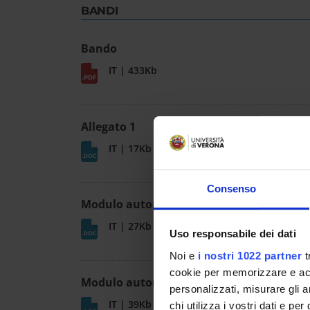
BANDI
Bando
IT | 433Kb
Allegato 1
IT | 17Kb
Consenso
Modulo autorizzazione assegnisti
IT | 27Kb
Uso responsabile dei dati
Noi e
i nostri 1022 partner
t
cookie per memorizzare e acce
Modulo autorizzazione dottorandi
personalizzati, misurare gli an
IT | 39Kb
chi utilizza i vostri dati e pe