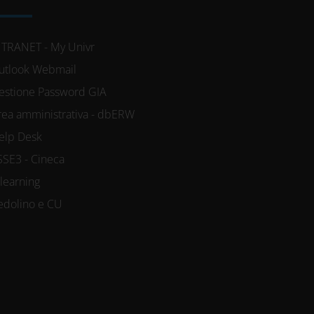
NTRANET - My Univr
utlook Webmail
estione Password GIA
rea amministrativa - dbERW
elp Desk
SSE3 - Cineca
-learning
edolino e CU