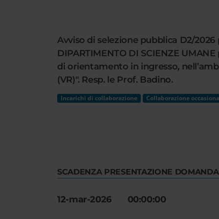
Cerca
nel
sito
Avviso di selezione pubblica D2/2026 p
web
DIPARTIMENTO DI SCIENZE UMANE per l
di orientamento in ingresso, nell’ambi
(VR)". Resp. le Prof. Badino.
Incarichi di collaborazione
Collaborazione occasiona
SCADENZA PRESENTAZIONE DOMANDA
12-mar-2026 00:00:00