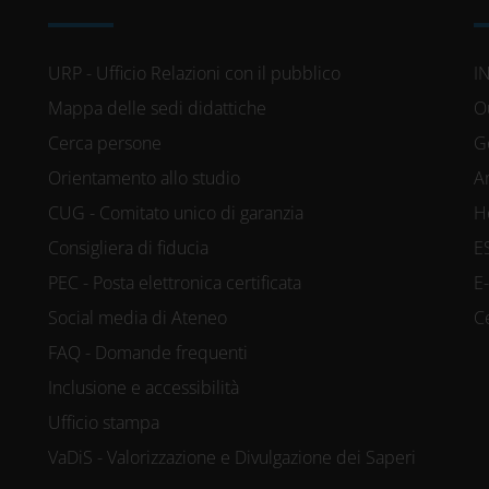
URP - Ufficio Relazioni con il pubblico
I
Mappa delle sedi didattiche
O
Cerca persone
G
Orientamento allo studio
A
CUG - Comitato unico di garanzia
H
Consigliera di fiducia
E
PEC - Posta elettronica certificata
E
Social media di Ateneo
C
FAQ - Domande frequenti
Inclusione e accessibilità
Ufficio stampa
VaDiS - Valorizzazione e Divulgazione dei Saperi