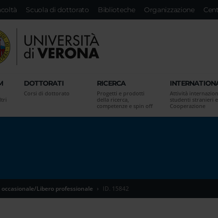
acoltà
Scuola di dottorato
Biblioteche
Organizzazione
Cent
M
DOTTORATI
RICERCA
INTERNATION
Corsi di dottorato
Progetti e prodotti
Attività internazion
tri
della ricerca,
studenti stranieri e
competenze e spin off
Cooperazione
 occasionale/Libero professionale
ID. 15842