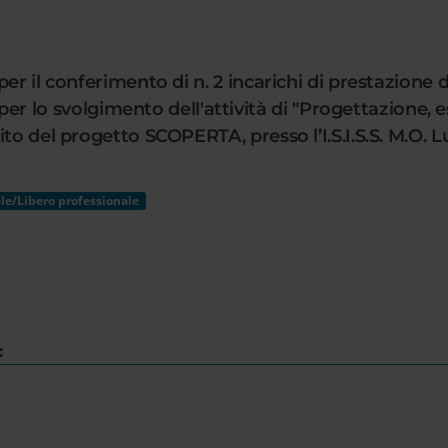
er il conferimento di n. 2 incarichi di prestazione d
o svolgimento dell'attività di "Progettazione, es
to del progetto SCOPERTA, presso l’I.S.I.S.S. M.O. 
le/Libero professionale
: