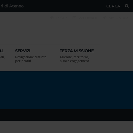
ri di Ateneo
CERCA
ESSE3
WEBMAIL
MY UNIVR
AL
SERVIZI
TERZA MISSIONE
ali,
Navigazione distinta
Aziende, territorio,
per profili
public engagement