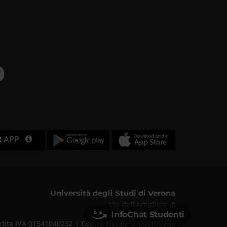
R APP
Università degli Studi di Verona
Via dell'Artigliere, 8
37129, Verona
InfoChat Studenti
rtita IVA 01541040232 | Codice Fiscale 93009870234