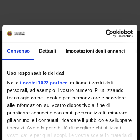
Consenso
Dettagli
Impostazioni degli annunci
In
SPORTELLO ATENEO
Uso responsabile dei dati
Amministrazione trasparente
Noi e
i nostri 1022 partner
trattiamo i vostri dati
Albo Ufficiale
personali, ad esempio il vostro numero IP, utilizzando
Concorsi
tecnologie come i cookie per memorizzare e accedere
Gare di appalto
alle informazioni sul vostro dispositivo al fine di
pubblicare annunci e contenuti personalizzati, misurare
Atti di notifica
gli annunci e i contenuti, ricercare il pubblico e sviluppare
Note legali
i servizi. Avete la possibilità di scegliere chi utilizza i
Privacy
vostri dati e per quali scopi. Le vostre scelte in materia di