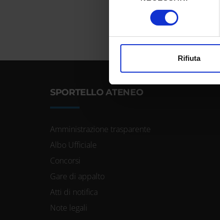
Identificare il tuo dispos
consenso
Approfondisci come vengono el
modificare o ritirare il tuo 
Utilizziamo i cookie per perso
Rifiuta
nostro traffico. Condividiamo 
di analisi dei dati web, pubbl
SPORTELLO ATENEO
che hanno raccolto dal tuo uti
Amministrazione trasparente
Albo Ufficiale
Concorsi
Gare di appalto
Atti di notifica
Note legali