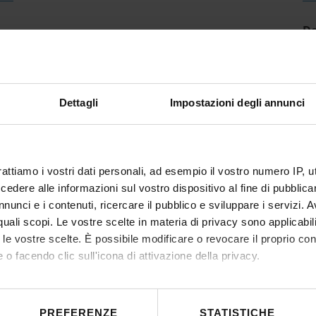
De
Dettagli
Impostazioni degli annunci
rattiamo i vostri dati personali, ad esempio il vostro numero IP, 
dere alle informazioni sul vostro dispositivo al fine di pubblica
nunci e i contenuti, ricercare il pubblico e sviluppare i servizi. A
r quali scopi. Le vostre scelte in materia di privacy sono applicabi
to le vostre scelte. È possibile modificare o revocare il proprio 
 o facendo clic sull'icona di attivazione della privacy.
mo anche:
 sulla tua posizione geografica, con un'approssimazione di qualc
PREFERENZE
STATISTICHE