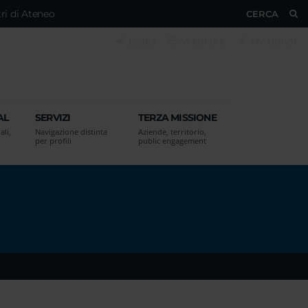
ri di Ateneo
CERCA
ESSE3
WEBMAIL
MY UNIVR
AL
SERVIZI
TERZA MISSIONE
ali,
Navigazione distinta
Aziende, territorio,
per profili
public engagement