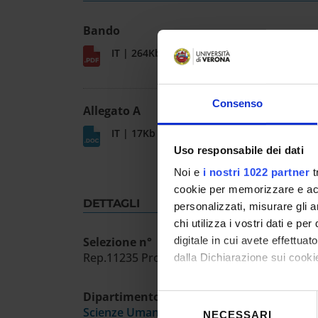
Bando
IT | 264Kb
Consenso
Allegato A
IT | 17Kb
Uso responsabile dei dati
Noi e
i nostri 1022 partner
t
cookie per memorizzare e acce
DETTAGLI
personalizzati, misurare gli an
chi utilizza i vostri dati e pe
Selezione n°
digitale in cui avete effettua
Rep.11235 Prot.460954 23/10/25
dalla Dichiarazione sui cookie
Con il tuo consenso, vorrem
Dipartimento
Selezione
Scienze Umane
raccogliere informazioni
NECESSARI
del