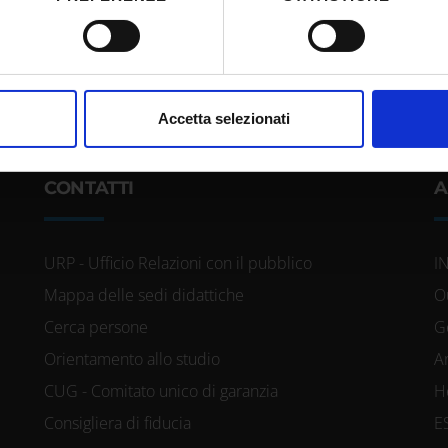
itivo, scansionandolo attivamente alla ricerca di caratteristiche spe
aborati i tuoi dati personali e imposta le tue preferenze nella
s
consenso in qualsiasi momento dalla Dichiarazione sui cookie.
nalizzare contenuti ed annunci, per fornire funzionalità dei socia
Accetta selezionati
inoltre informazioni sul modo in cui utilizzi il nostro sito con i n
icità e social media, i quali potrebbero combinarle con altre inform
CONTATTI
A
lizzo dei loro servizi.
URP - Ufficio Relazioni con il pubblico
I
Mappa delle sedi didattiche
O
Cerca persone
G
Orientamento allo studio
A
CUG - Comitato unico di garanzia
H
Consigliera di fiducia
E