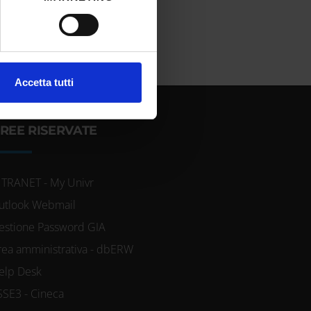
cifiche (impronte digitali).
ezione dettagli
. Puoi
l media e per analizzare il
Accetta tutti
ostri partner che si occupano
azioni che hai fornito loro o
REE RISERVATE
NTRANET - My Univr
utlook Webmail
estione Password GIA
rea amministrativa - dbERW
elp Desk
SSE3 - Cineca