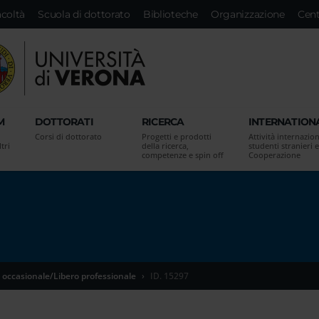
acoltà
Scuola di dottorato
Biblioteche
Organizzazione
Cent
M
DOTTORATI
RICERCA
INTERNATION
Corsi di dottorato
Progetti e prodotti
Attività internazion
tri
della ricerca,
studenti stranieri e
competenze e spin off
Cooperazione
 occasionale/Libero professionale
ID. 15297