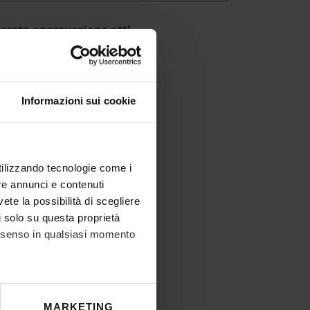
creto approvazione atti
IT | 222Kb
Informazioni sui cookie
utilizzando tecnologie come i
re annunci e contenuti
vete la possibilità di scegliere
li solo su questa proprietà
consenso in qualsiasi momento
he metro,
MARKETING