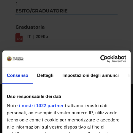
1
ESITO/GRADUATORIE
Graduatoria
IT | 209Kb
Consenso
Dettagli
Impostazioni degli annunci
In
Uso responsabile dei dati
SPORTELLO ATENEO
Noi e
i nostri 1022 partner
trattiamo i vostri dati
personali, ad esempio il vostro numero IP, utilizzando
tecnologie come i cookie per memorizzare e accedere
Amministrazione trasparente
alle informazioni sul vostro dispositivo al fine di