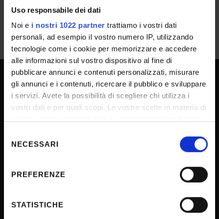
Uso responsabile dei dati
Noi e
i nostri 1022 partner
trattiamo i vostri dati
personali, ad esempio il vostro numero IP, utilizzando
tecnologie come i cookie per memorizzare e accedere
alle informazioni sul vostro dispositivo al fine di
pubblicare annunci e contenuti personalizzati, misurare
gli annunci e i contenuti, ricercare il pubblico e sviluppare
SPORTELLO ATENEO
i servizi. Avete la possibilità di scegliere chi utilizza i
vostri dati e per quali scopi. Le vostre scelte in materia di
privacy sono applicabili solo su questa proprietà digitale
Amministrazione trasparente
in cui avete effettuato le vostre scelte. È possibile
Selezione
modificare o revocare il proprio consenso in qualsiasi
Albo Ufficiale
NECESSARI
del
momento dalla Dichiarazione sui cookie o facendo clic
consenso
Concorsi
sull'icona di attivazione della privacy.
PREFERENZE
Gare di appalto
Con il tuo consenso, vorremmo anche:
Atti di notifica
raccogliere informazioni sulla tua posizione
STATISTICHE
Note legali
geografica, con un'approssimazione di qualche