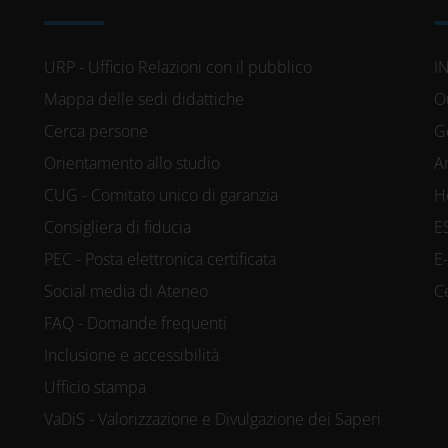
URP - Ufficio Relazioni con il pubblico
I
Mappa delle sedi didattiche
O
Cerca persone
G
Orientamento allo studio
A
CUG - Comitato unico di garanzia
H
Consigliera di fiducia
E
PEC - Posta elettronica certificata
E
Social media di Ateneo
C
FAQ - Domande frequenti
Inclusione e accessibilità
Ufficio stampa
VaDiS - Valorizzazione e Divulgazione dei Saperi