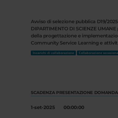
Cerca
nel
sito
Avviso di selezione pubblica D19/2025 
web
DIPARTIMENTO DI SCIENZE UMANE per lo
della progettazione e implementazione 
Community Service Learning e attività 
Incarichi di collaborazione
Collaborazione occasiona
SCADENZA PRESENTAZIONE DOMANDA
1-set-2025 00:00:00