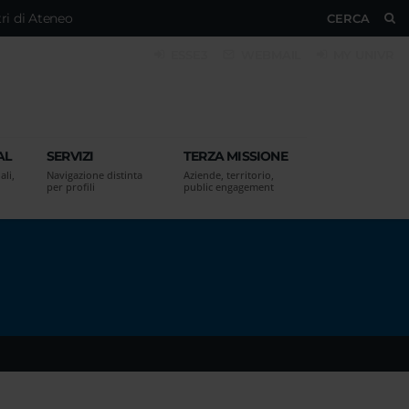
ri di Ateneo
CERCA
ESSE3
WEBMAIL
MY UNIVR
AL
SERVIZI
TERZA MISSIONE
ali,
Navigazione distinta
Aziende, territorio,
per profili
public engagement