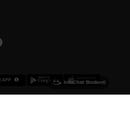
R APP
InfoChat Studenti
Università degli Studi di Verona
Via dell'Artigliere, 8
37129, Verona
rtita IVA 01541040232 | Codice Fiscale 93009870234