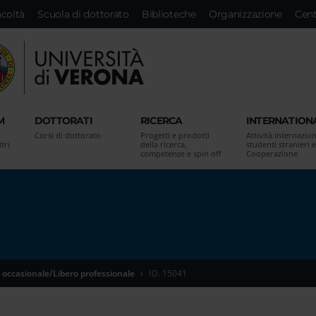
acoltà
Scuola di dottorato
Biblioteche
Organizzazione
Cent
M
DOTTORATI
RICERCA
INTERNATION
Corsi di dottorato
Progetti e prodotti
Attività internazion
tri
della ricerca,
studenti stranieri e
competenze e spin off
Cooperazione
 occasionale/Libero professionale
ID. 15041