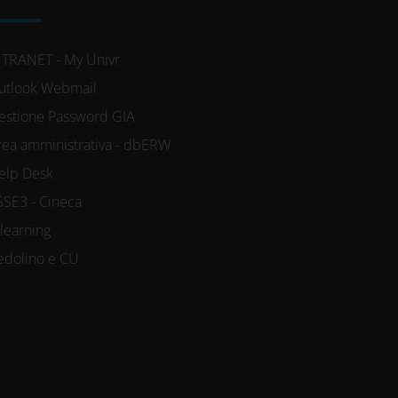
NTRANET - My Univr
utlook Webmail
estione Password GIA
rea amministrativa - dbERW
elp Desk
SSE3 - Cineca
-learning
edolino e CU