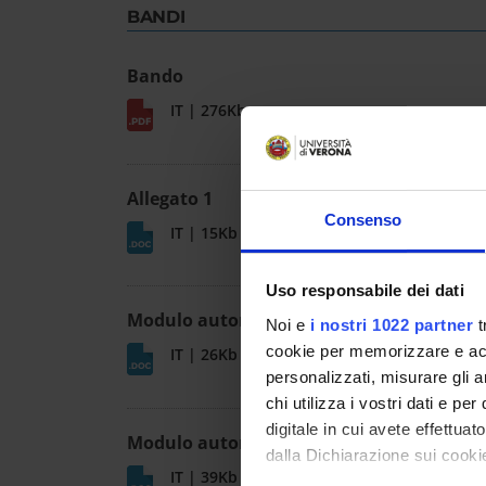
BANDI
Bando
IT | 276Kb
Allegato 1
Consenso
IT | 15Kb
Uso responsabile dei dati
Modulo autorizzazione assegnisti
Noi e
i nostri 1022 partner
t
cookie per memorizzare e acce
IT | 26Kb
personalizzati, misurare gli an
chi utilizza i vostri dati e pe
digitale in cui avete effettua
Modulo autorizzazione dottorandi
dalla Dichiarazione sui cookie
IT | 39Kb