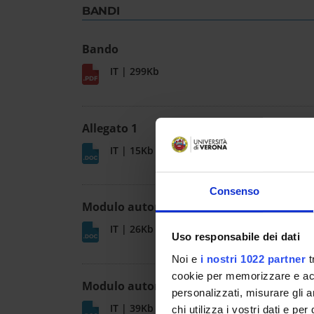
BANDI
Bando
IT | 299Kb
Allegato 1
IT | 15Kb
Consenso
Modulo autorizzazione assegnisti
IT | 26Kb
Uso responsabile dei dati
Noi e
i nostri 1022 partner
t
cookie per memorizzare e acce
Modulo autorizzazione dottorandi
personalizzati, misurare gli an
IT | 39Kb
chi utilizza i vostri dati e pe