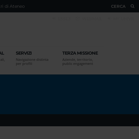
ri di Ateneo
CERCA
ESSE3
WEBMAIL
MY UNIVR
AL
SERVIZI
TERZA MISSIONE
ali,
Navigazione distinta
Aziende, territorio,
per profili
public engagement