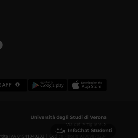
R APP
Università degli Studi di Verona
Via dell'Artigliere, 8
37129, Verona
InfoChat Studenti
rtita IVA 01541040232 | Codice Fiscale 93009870234