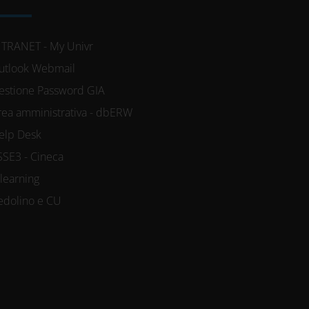
NTRANET - My Univr
utlook Webmail
estione Password GIA
rea amministrativa - dbERW
elp Desk
SSE3 - Cineca
-learning
edolino e CU