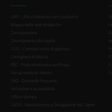
URP - Ufficio Relazioni con il pubblico
I
Mappa delle sedi didattiche
O
Cerca persone
G
Orientamento allo studio
A
CUG - Comitato unico di garanzia
H
Consigliera di fiducia
E
PEC - Posta elettronica certificata
E
Social media di Ateneo
C
FAQ - Domande frequenti
Inclusione e accessibilità
Ufficio stampa
VaDiS - Valorizzazione e Divulgazione dei Saperi