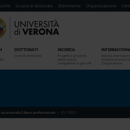
acoltà
Scuola di dottorato
Biblioteche
Organizzazione
Cent
M
DOTTORATI
RICERCA
INTERNATION
Corsi di dottorato
Progetti e prodotti
Attività internazion
tri
della ricerca,
studenti stranieri e
competenze e spin off
Cooperazione
 occasionale/Libero professionale
ID. 15021