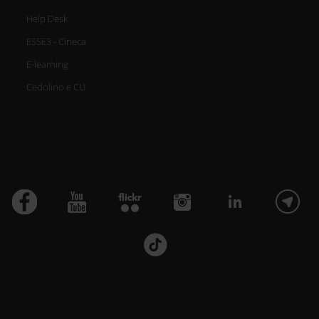
Help Desk
ESSE3 - Cineca
E-learning
Cedolino e CU