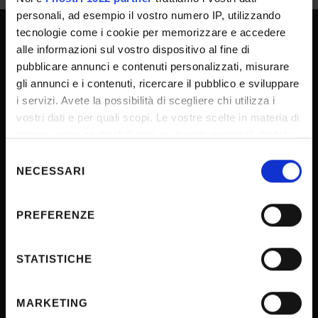
personali, ad esempio il vostro numero IP, utilizzando
tecnologie come i cookie per memorizzare e accedere
alle informazioni sul vostro dispositivo al fine di
SPORTELLO ATENEO
pubblicare annunci e contenuti personalizzati, misurare
gli annunci e i contenuti, ricercare il pubblico e sviluppare
i servizi. Avete la possibilità di scegliere chi utilizza i
Amministrazione trasparente
vostri dati e per quali scopi. Le vostre scelte in materia di
Albo Ufficiale
privacy sono applicabili solo su questa proprietà digitale
in cui avete effettuato le vostre scelte. È possibile
Concorsi
Selezione
modificare o revocare il proprio consenso in qualsiasi
NECESSARI
del
Gare di appalto
momento dalla Dichiarazione sui cookie o facendo clic
consenso
Atti di notifica
sull'icona di attivazione della privacy.
PREFERENZE
Note legali
Con il tuo consenso, vorremmo anche:
Privacy
raccogliere informazioni sulla tua posizione
STATISTICHE
Cookie
geografica, con un'approssimazione di qualche
metro,
Sponsorizzazioni e donazioni
MARKETING
Identificare il tuo dispositivo, scansionandolo
Iniziative e convegni