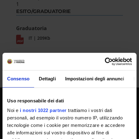
1
ESITO/GRADUATORIE
Graduatoria
IT | 209Kb
Consenso
Dettagli
Impostazioni degli annunci
In
Uso responsabile dei dati
SPORTELLO ATENEO
Noi e
i nostri 1022 partner
trattiamo i vostri dati
personali, ad esempio il vostro numero IP, utilizzando
tecnologie come i cookie per memorizzare e accedere
Amministrazione trasparente
alle informazioni sul vostro dispositivo al fine di