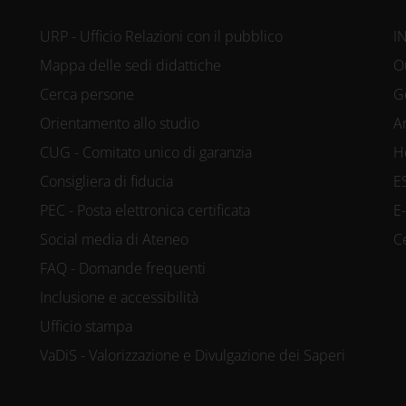
URP - Ufficio Relazioni con il pubblico
I
Mappa delle sedi didattiche
O
Cerca persone
G
Orientamento allo studio
A
CUG - Comitato unico di garanzia
H
Consigliera di fiducia
E
PEC - Posta elettronica certificata
E
Social media di Ateneo
C
FAQ - Domande frequenti
Inclusione e accessibilità
Ufficio stampa
VaDiS - Valorizzazione e Divulgazione dei Saperi