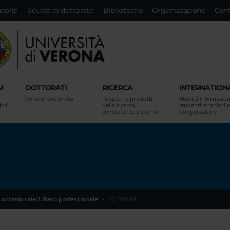
acoltà
Scuola di dottorato
Biblioteche
Organizzazione
Cent
M
DOTTORATI
RICERCA
INTERNATION
Corsi di dottorato
Progetti e prodotti
Attività internazion
tri
della ricerca,
studenti stranieri e
competenze e spin off
Cooperazione
 occasionale/Libero professionale
ID. 14620