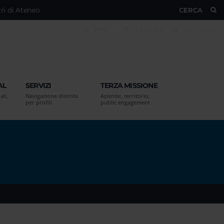
ri di Ateneo
CERCA
ESSE3
WEBMAIL
MY UNIVR
AL
SERVIZI
TERZA MISSIONE
ali,
Navigazione distinta
Aziende, territorio,
per profili
public engagement