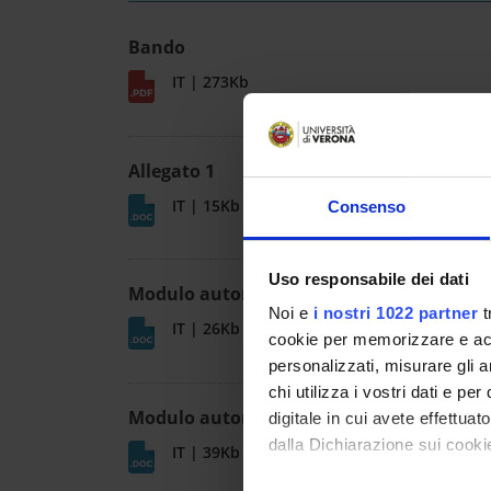
Bando
IT | 273Kb
Allegato 1
IT | 15Kb
Consenso
Uso responsabile dei dati
Modulo autorizzazione assegnisti
Noi e
i nostri 1022 partner
t
IT | 26Kb
cookie per memorizzare e acce
personalizzati, misurare gli an
chi utilizza i vostri dati e pe
Modulo autorizzazione dottorandi
digitale in cui avete effettua
dalla Dichiarazione sui cookie
IT | 39Kb