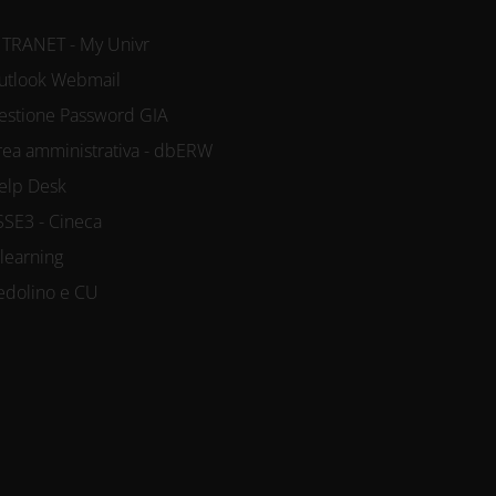
NTRANET - My Univr
utlook Webmail
estione Password GIA
rea amministrativa - dbERW
elp Desk
SSE3 - Cineca
-learning
edolino e CU