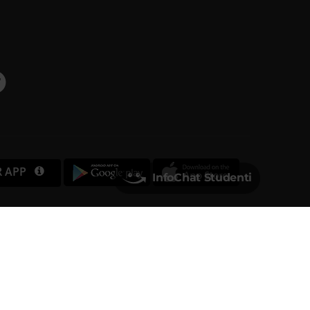
R APP
InfoChat Studenti
Università degli Studi di Verona
Via dell'Artigliere, 8
37129, Verona
rtita IVA 01541040232 | Codice Fiscale 93009870234
PEC
ufficio.protocollo@pec.univr.it