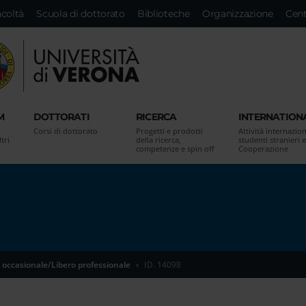
acoltà
Scuola di dottorato
Biblioteche
Organizzazione
Cent
M
DOTTORATI
RICERCA
INTERNATION
Corsi di dottorato
Progetti e prodotti
Attività internazion
tri
della ricerca,
studenti stranieri e
competenze e spin off
Cooperazione
 occasionale/Libero professionale
ID. 14098