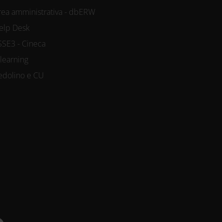
rea amministrativa - dbERW
elp Desk
SSE3 - Cineca
-learning
edolino e CU