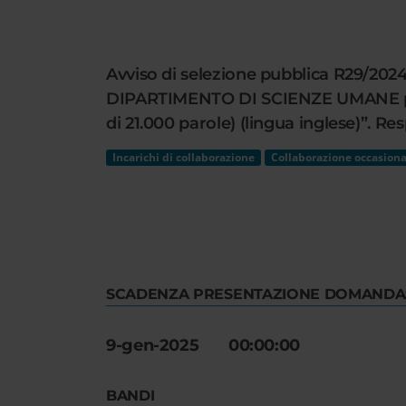
Cerca
nel
sito
Avviso di selezione pubblica R29/2024 
web
DIPARTIMENTO DI SCIENZE UMANE per lo
di 21.000 parole) (lingua inglese)”. Re
Incarichi di collaborazione
Collaborazione occasiona
SCADENZA PRESENTAZIONE DOMANDA
9-gen-2025 00:00:00
BANDI