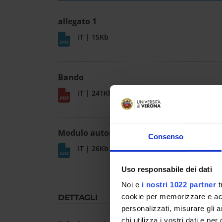
allegato 1
IT | 15Kb
Bando
IT | 241Kb
Modulo autorizzazione assegnisti
Consenso
IT | 26Kb
Uso responsabile dei dati
Noi e
i nostri 1022 partner
t
cookie per memorizzare e acce
DETTAGLI
personalizzati, misurare gli an
chi utilizza i vostri dati e pe