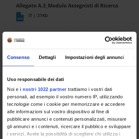
Allegato A.3_Modulo Assegnisti di Ricerca
IT | 21Kb
Allegato A.4_Modulo dottorandi
IT | 39Kb
Consenso
Dettagli
Impostazioni degli annunci
In
Allegato A.5_Dichiarazione sostitutiva
Uso responsabile dei dati
assenza incompatibilità
Noi e
i nostri 1022 partner
trattiamo i vostri dati
IT | 28Kb
personali, ad esempio il vostro numero IP, utilizzando
tecnologie come i cookie per memorizzare e accedere
ESITO/GRADUATORIE
alle informazioni sul vostro dispositivo al fine di
pubblicare annunci e contenuti personalizzati, misurare
Approvazione atti
gli annunci e i contenuti, ricercare il pubblico e sviluppare
i servizi. Avete la possibilità di scegliere chi utilizza i
IT | 265Kb