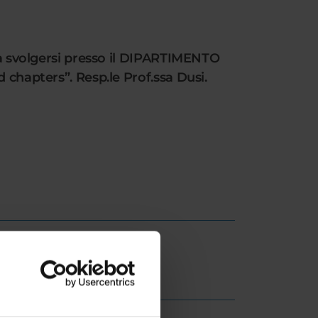
 da svolgersi presso il DIPARTIMENTO
 chapters”. Resp.le Prof.ssa Dusi.
SITO/GRADUATORIE