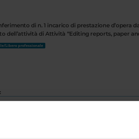
onferimento di n. 1 incarico di prestazione d’opera
ll’attività di Attività “Editing reports, paper and
le/Libero professionale
:
E