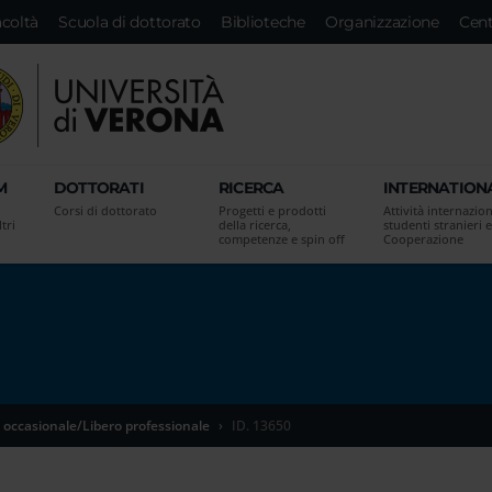
acoltà
Scuola di dottorato
Biblioteche
Organizzazione
Cent
M
DOTTORATI
RICERCA
INTERNATION
Corsi di dottorato
Progetti e prodotti
Attività internazion
tri
della ricerca,
studenti stranieri e
competenze e spin off
Cooperazione
 occasionale/Libero professionale
ID. 13650