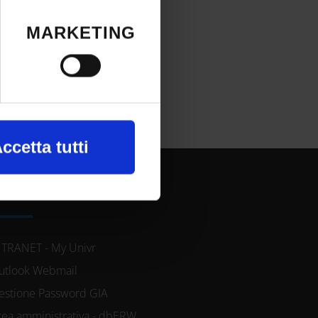
okie o facendo
MARKETING
a, con
ccetta tutti
nte alla ricerca
REE RISERVATE
 e imposta le tue
NTRANET - My Univr
utlook Webmail
re il tuo
estione Password GIA
okie.
rea amministrativa - dbERW