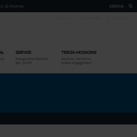
ri di Ateneo
CERCA
ESSE3
WEBMAIL
MY UNIVR
AL
SERVIZI
TERZA MISSIONE
ali,
Navigazione distinta
Aziende, territorio,
per profili
public engagement