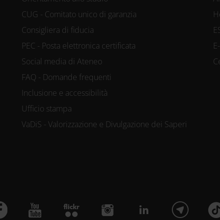
CUG - Comitato unico di garanzia
H
kie per personalizzare contenuti ed annunc
Consigliera di fiducia
E
ocial media e per analizzare il nostro traff
PEC - Posta elettronica certificata
E
Social media di Ateneo
C
re informazioni sul modo in cui utilizzi il
FAQ - Domande frequenti
 si occupano di analisi dei dati web, pubb
Inclusione e accessibilità
trebbero combinarle con altre informazioni
Ufficio stampa
accolto dal tuo utilizzo dei loro servizi.
VaDiS - Valorizzazione e Divulgazione dei Saperi