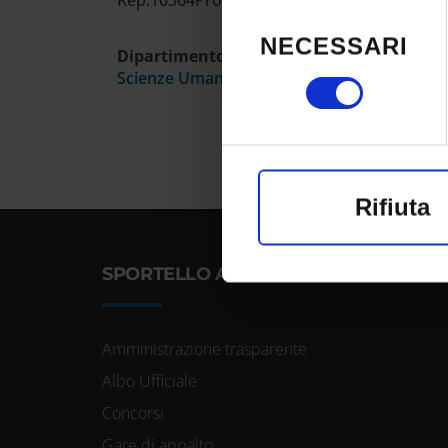
Rep.10364Prot.402993 20/9/2024
Selezione
del
consenso in qual
NECESSARI
consenso
Dipartimento
clic sull'icona di 
Scienze Umane
Con il tuo conse
raccogliere i
Rifiuta
un'approssim
Identificare 
SPORTELLO ATENEO
di caratterist
Approfondisci com
Amministrazione trasparente
Albo Ufficiale
preferenze nella
Concorsi
consenso in qual
Gare di appalto