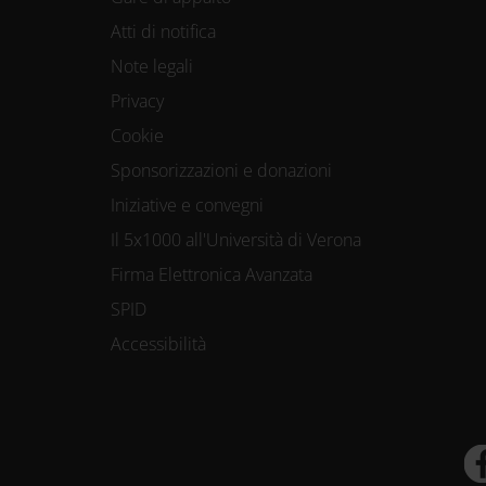
Atti di notifica
Utilizziamo i coo
Note legali
funzionalità dei s
Privacy
Cookie
Condividiamo inolt
Sponsorizzazioni e donazioni
nostri partner che
Iniziative e convegni
media, i quali po
Il 5x1000 all'Università di Verona
loro o che hanno r
Firma Elettronica Avanzata
SPID
Accessibilità