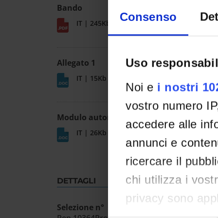
Bando
Consenso
Det
IT | 245Kb
Uso responsabil
Allegato 1
IT | 15Kb
Noi e
i nostri 1
vostro numero IP
Modulo autorizzazione assegnisti
accedere alle info
IT | 26Kb
annunci e contenu
ricercare il pubbl
chi utilizza i vos
DETTAGLI
privacy sono appli
Selezione n°
effettuato le vost