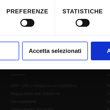
siasi momento dalla Dichiarazione sui co
PREFERENZE
STATISTICHE
attivazione della privacy.
nso, vorremmo anche:
nformazioni sulla tua posizione geografic
Accetta selezionati
A
azione di qualche metro,
il tuo dispositivo, scansionandolo attivame
CONTATTI
A
iche specifiche (impronte digitali).
e vengono elaborati i tuoi dati personali
URP - Ufficio Relazioni con il pubblico
I
Mappa delle sedi didattiche
O
sezione dettagli
. Puoi modificare o ritira
Cerca persone
G
siasi momento dalla Dichiarazione sui co
Orientamento allo studio
A