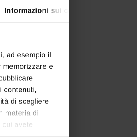
creto
Informazioni sui cookie
IT | 218Kb
li, ad esempio il
er memorizzare e
 pubblicare
i contenuti,
ità di scegliere
in materia di
n cui avete
e il proprio