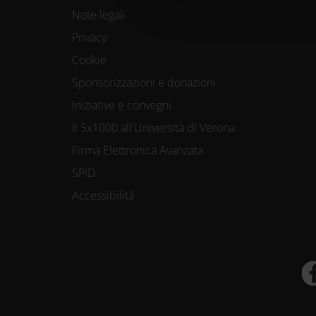
Note legali
Approfondisci com
Privacy
preferenze nella
Cookie
consenso in qual
Sponsorizzazioni e donazioni
Iniziative e convegni
Utilizziamo i coo
Il 5x1000 all'Università di Verona
Firma Elettronica Avanzata
funzionalità dei s
SPID
Condividiamo inolt
Accessibilità
nostri partner che
media, i quali po
loro o che hanno r