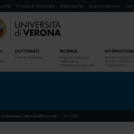
acoltà
Scuola di dottorato
Biblioteche
Organizzazione
Cent
M
DOTTORATI
RICERCA
INTERNATION
Corsi di dottorato
Progetti e prodotti
Attività internazion
tri
della ricerca,
studenti stranieri e
competenze e spin off
Cooperazione
 occasionale/Libero professionale
ID. 12965