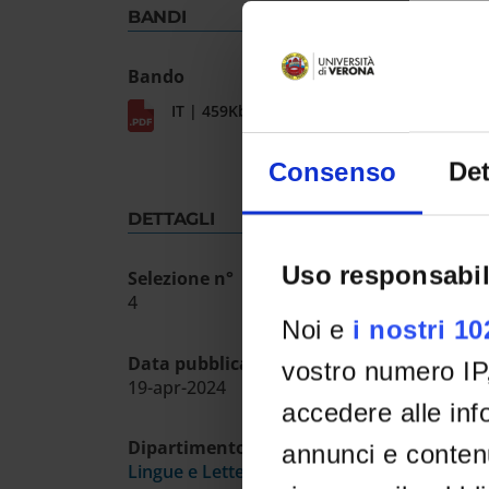
BANDI
Bando
IT | 459Kb
Consenso
Det
DETTAGLI
Uso responsabil
Selezione n°
4
Noi e
i nostri 1
Data pubblicazione sull'albo ufficiale
vostro numero IP
19-apr-2024
accedere alle info
Dipartimento
annunci e contenu
Lingue e Letterature Straniere