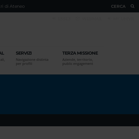
ri di Ateneo
CERCA
ESSE3
WEBMAIL
MY UNIVR
AL
SERVIZI
TERZA MISSIONE
ali,
Navigazione distinta
Aziende, territorio,
per profili
public engagement