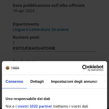
Data pubblicazione sull'albo ufficiale
19-apr-2024
Dipartimento
Lingue e Letterature Straniere
Numero posti
1
ESITO/GRADUATORIE
Graduatoria
IT | 212Kb
Consenso
Dettagli
Impostazioni degli annunci
In
Uso responsabile dei dati
Noi e
i nostri 1022 partner
trattiamo i vostri dati