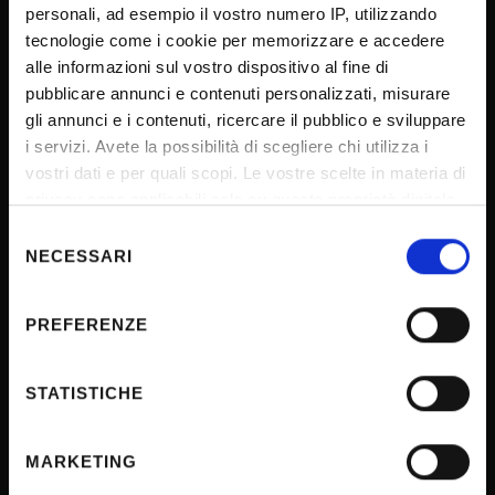
personali, ad esempio il vostro numero IP, utilizzando
tecnologie come i cookie per memorizzare e accedere
SPORTELLO ATENEO
alle informazioni sul vostro dispositivo al fine di
pubblicare annunci e contenuti personalizzati, misurare
gli annunci e i contenuti, ricercare il pubblico e sviluppare
i servizi. Avete la possibilità di scegliere chi utilizza i
Amministrazione trasparente
vostri dati e per quali scopi. Le vostre scelte in materia di
Albo Ufficiale
privacy sono applicabili solo su questa proprietà digitale
Concorsi
in cui avete effettuato le vostre scelte. È possibile
Selezione
modificare o revocare il proprio consenso in qualsiasi
NECESSARI
Gare di appalto
del
momento dalla Dichiarazione sui cookie o facendo clic
consenso
Atti di notifica
sull'icona di attivazione della privacy.
PREFERENZE
Note legali
Con il tuo consenso, vorremmo anche:
Privacy
raccogliere informazioni sulla tua posizione
STATISTICHE
Cookie
geografica, con un'approssimazione di qualche
Sponsorizzazioni e donazioni
metro,
MARKETING
Iniziative e convegni
Identificare il tuo dispositivo, scansionandolo