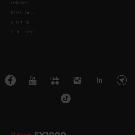
Help Desk
ESSE3 - Cineca
E-learning
Cedolino e CU