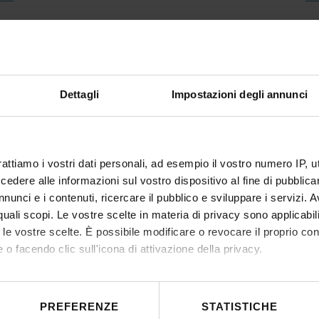
De
Dettagli
Impostazioni degli annunci
rattiamo i vostri dati personali, ad esempio il vostro numero IP, 
dere alle informazioni sul vostro dispositivo al fine di pubblica
nunci e i contenuti, ricercare il pubblico e sviluppare i servizi. A
r quali scopi. Le vostre scelte in materia di privacy sono applicabi
to le vostre scelte. È possibile modificare o revocare il proprio 
 o facendo clic sull'icona di attivazione della privacy.
mo anche:
 sulla tua posizione geografica, con un'approssimazione di qualc
PREFERENZE
STATISTICHE