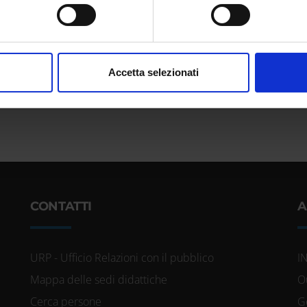
itivo, scansionandolo attivamente alla ricerca di caratteristiche spe
aborati i tuoi dati personali e imposta le tue preferenze nella
s
consenso in qualsiasi momento dalla Dichiarazione sui cookie.
nalizzare contenuti ed annunci, per fornire funzionalità dei socia
Accetta selezionati
inoltre informazioni sul modo in cui utilizzi il nostro sito con i n
icità e social media, i quali potrebbero combinarle con altre inform
lizzo dei loro servizi.
CONTATTI
A
URP - Ufficio Relazioni con il pubblico
I
Mappa delle sedi didattiche
O
Cerca persone
G