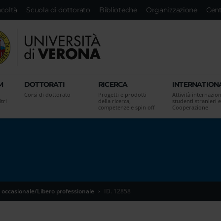
acoltà
Scuola di dottorato
Biblioteche
Organizzazione
Cent
M
DOTTORATI
RICERCA
INTERNATION
Corsi di dottorato
Progetti e prodotti
Attività internazion
tri
della ricerca,
studenti stranieri e
competenze e spin off
Cooperazione
 occasionale/Libero professionale
ID. 12858