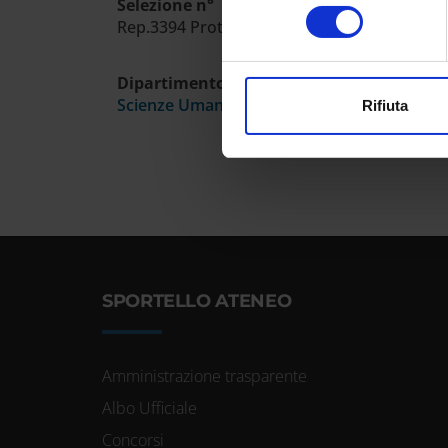
Identificare il tuo dispos
Selezione n°
consenso
Rep.3394 Prot.153255 27/3/2024
Approfondisci come vengono el
modificare o ritirare il tuo 
Dipartimento
Utilizziamo i cookie per perso
Scienze Umane
Rifiuta
nostro traffico. Condividiamo 
di analisi dei dati web, pubbl
che hanno raccolto dal tuo uti
SPORTELLO ATENEO
Amministrazione trasparente
Albo Ufficiale
Concorsi