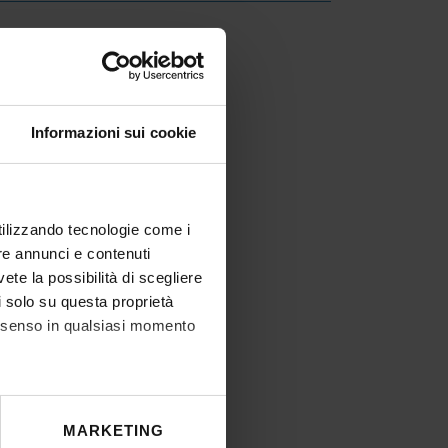
creto
IT | 241Kb
Informazioni sui cookie
utilizzando tecnologie come i
re annunci e contenuti
vete la possibilità di scegliere
li solo su questa proprietà
consenso in qualsiasi momento
he metro,
MARKETING