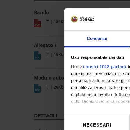
Bando
IT | 189Kb
Consenso
Allegato 1
IT | 15Kb
Uso responsabile dei dati
Noi e
i nostri 1022 partner
t
cookie per memorizzare e acce
Modulo autorizzazione assegnisti
personalizzati, misurare gli an
IT | 26Kb
chi utilizza i vostri dati e pe
digitale in cui avete effettua
dalla Dichiarazione sui cookie
Con il tuo consenso, vorrem
DETTAGLI
Selezione
raccogliere informazioni
NECESSARI
del