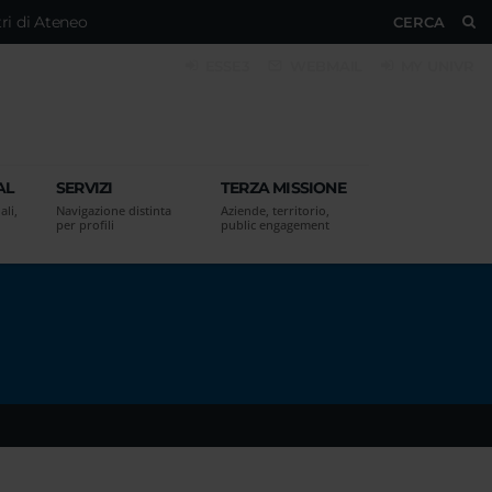
ri di Ateneo
CERCA
ESSE3
WEBMAIL
MY UNIVR
AL
SERVIZI
TERZA MISSIONE
ali,
Navigazione distinta
Aziende, territorio,
per profili
public engagement