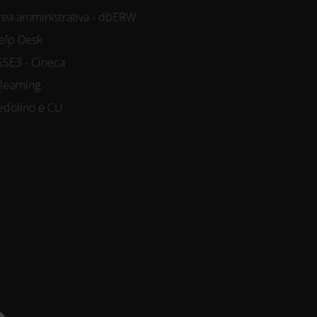
rea amministrativa - dbERW
elp Desk
SSE3 - Cineca
-learning
edolino e CU