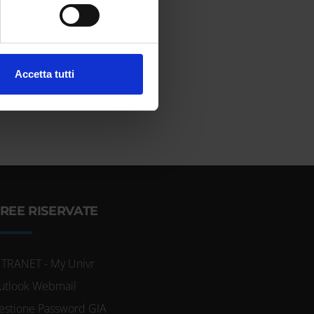
cifiche (impronte digitali).
ezione dettagli
. Puoi
l media e per analizzare il
Accetta tutti
ostri partner che si occupano
azioni che hai fornito loro o
REE RISERVATE
NTRANET - My Univr
utlook Webmail
estione Password GIA