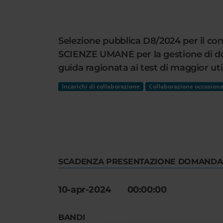
Cerca
nel
sito
Selezione pubblica D8/2024 per il con
web
SCIENZE UMANE per la gestione di doc
guida ragionata ai test di maggior util
Incarichi di collaborazione
Collaborazione occasiona
SCADENZA PRESENTAZIONE DOMANDA
10-apr-2024 00:00:00
BANDI