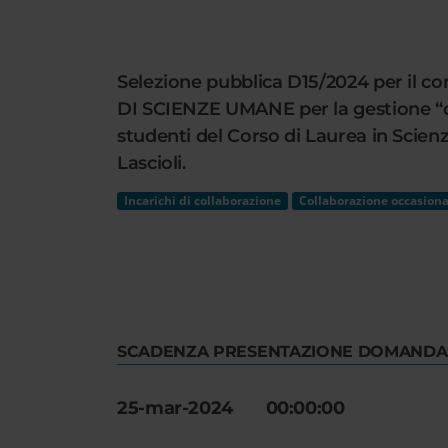
Cerca
nel
sito
Selezione pubblica D15/2024 per il co
web
DI SCIENZE UMANE per la gestione “dell
studenti del Corso di Laurea in Scien
Lascioli.
Incarichi di collaborazione
Collaborazione occasiona
SCADENZA PRESENTAZIONE DOMANDA
25-mar-2024 00:00:00