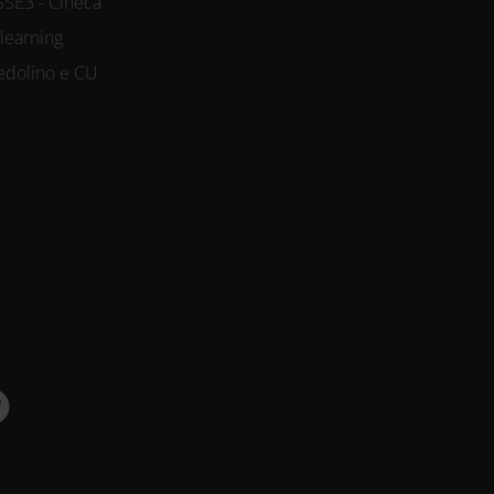
SSE3 - Cineca
-learning
edolino e CU