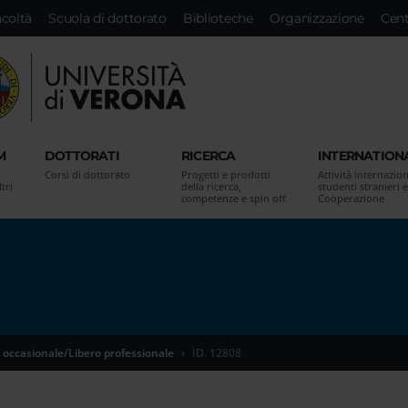
acoltà
Scuola di dottorato
Biblioteche
Organizzazione
Cent
M
DOTTORATI
RICERCA
INTERNATION
Corsi di dottorato
Progetti e prodotti
Attività internazion
tri
della ricerca,
studenti stranieri e
competenze e spin off
Cooperazione
 occasionale/Libero professionale
ID. 12808