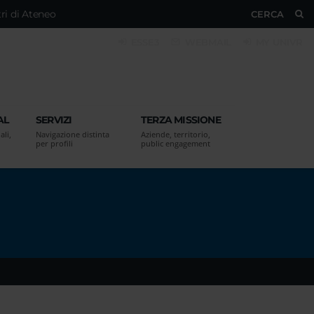
ri di Ateneo
CERCA
ESSE3
WEBMAIL
MY UNIVR
AL
SERVIZI
TERZA MISSIONE
ali,
Navigazione distinta
Aziende, territorio,
per profili
public engagement