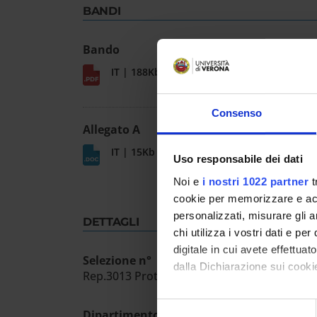
BANDI
Bando
IT | 188Kb
Consenso
Allegato A
IT | 15Kb
Uso responsabile dei dati
Noi e
i nostri 1022 partner
t
cookie per memorizzare e acce
personalizzati, misurare gli an
DETTAGLI
chi utilizza i vostri dati e pe
digitale in cui avete effettua
Selezione n°
dalla Dichiarazione sui cookie
Rep.3013 Prot.143923 18/3/2024
Con il tuo consenso, vorrem
Selezione
Dipartimento