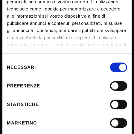
personali, ad esempio il vostro numero IP, utilizzando
tecnologie come i cookie per memorizzare e accedere
SPORTELLO ATENEO
alle informazioni sul vostro dispositivo al fine di
pubblicare annunci e contenuti personalizzati, misurare
gli annunci e i contenuti, ricercare il pubblico e sviluppare
Amministrazione trasparente
i servizi. Avete la possibilità di scegliere chi utilizza i
vostri dati e per quali scopi. Le vostre scelte in materia di
Albo Ufficiale
privacy sono applicabili solo su questa proprietà digitale
Concorsi
in cui avete effettuato le vostre scelte. È possibile
Selezione
Gare di appalto
modificare o revocare il proprio consenso in qualsiasi
NECESSARI
del
momento dalla Dichiarazione sui cookie o facendo clic
Atti di notifica
consenso
sull'icona di attivazione della privacy.
Note legali
PREFERENZE
Privacy
Con il tuo consenso, vorremmo anche:
raccogliere informazioni sulla tua posizione
Cookie
STATISTICHE
geografica, con un'approssimazione di qualche
Sponsorizzazioni e donazioni
metro,
MARKETING
Iniziative e convegni
Identificare il tuo dispositivo, scansionandolo
attivamente alla ricerca di caratteristiche specifiche
Il 5x1000 all'Università di Verona