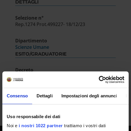
DETTAGLI
Selezione n°
Rep.1274 Prot.499227- 18/12/23
Dipartimento
Scienze Umane
ESITO/GRADUATORIE
Decreto
IT | 529Kb
Consenso
Dettagli
Impostazioni degli annunci
In
Uso responsabile dei dati
Noi e
i nostri 1022 partner
trattiamo i vostri dati