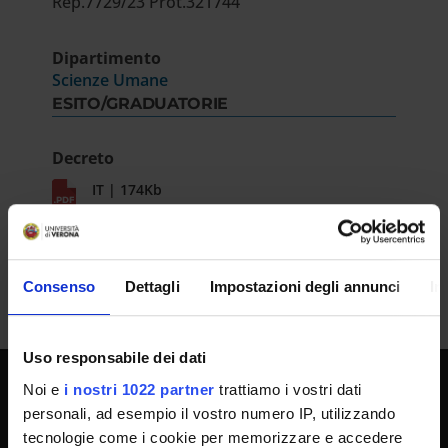
Rep.7729/23 Prot.321744
Dipartimento
Scienze Umane
ESITO/GRADUATORIE
Decreto
IT | 174Kb
Consenso
Dettagli
Impostazioni degli annunci
In
Uso responsabile dei dati
Noi e
i nostri 1022 partner
trattiamo i vostri dati
SPORTELLO ATENEO
personali, ad esempio il vostro numero IP, utilizzando
tecnologie come i cookie per memorizzare e accedere