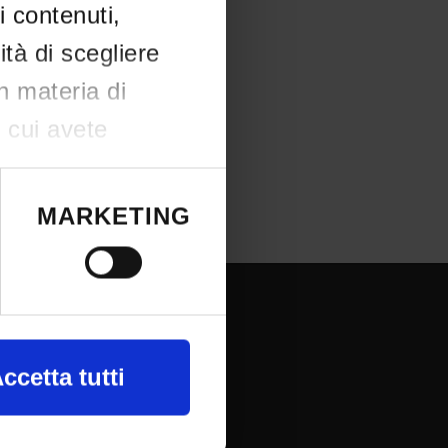
i contenuti,
ità di scegliere
in materia di
n cui avete
e il proprio
okie o facendo
MARKETING
REE RISERVATE
a, con
ccetta tutti
NTRANET - My Univr
utlook Webmail
nte alla ricerca