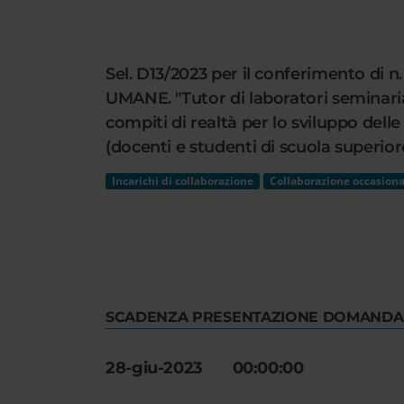
Cerca
nel
sito
Sel. D13/2023 per il conferimento di 
web
UMANE. "Tutor di laboratori seminariali
compiti di realtà per lo sviluppo delle
(docenti e studenti di scuola superiore
Incarichi di collaborazione
Collaborazione occasiona
SCADENZA PRESENTAZIONE DOMANDA
28-giu-2023 00:00:00