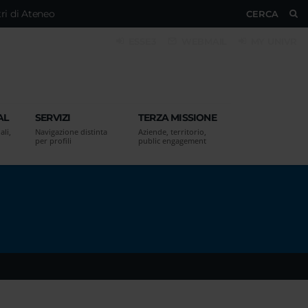
ri di Ateneo
CERCA
ESSE3
WEBMAIL
MY UNIVR
AL
SERVIZI
TERZA MISSIONE
ali,
Navigazione distinta
Aziende, territorio,
per profili
public engagement