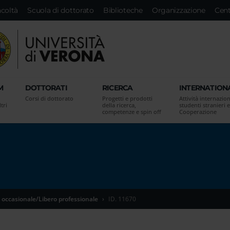
acoltà
Scuola di dottorato
Biblioteche
Organizzazione
Cent
M
DOTTORATI
RICERCA
INTERNATION
Corsi di dottorato
Progetti e prodotti
Attività internazion
tri
della ricerca,
studenti stranieri e
competenze e spin off
Cooperazione
 occasionale/Libero professionale
ID. 11670