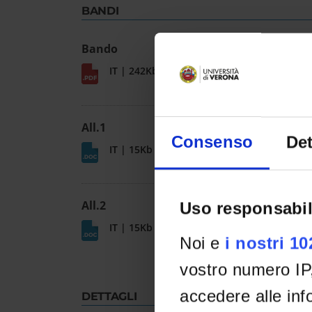
BANDI
Bando
IT | 242Kb
All.1
Consenso
Det
IT | 15Kb
All.2
Uso responsabil
IT | 15Kb
Noi e
i nostri 1
vostro numero IP
accedere alle info
DETTAGLI