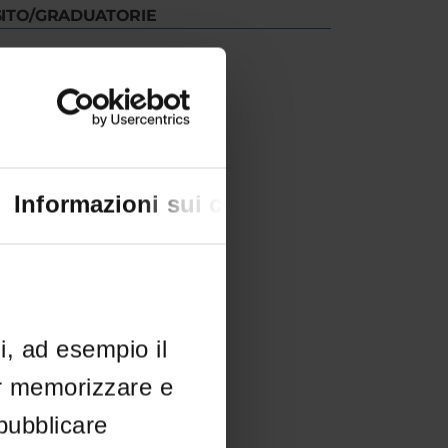
SITO/GRADUATORIE
creto
IT | 177Kb
Informazioni sui cookie
li, ad esempio il
er memorizzare e
 pubblicare