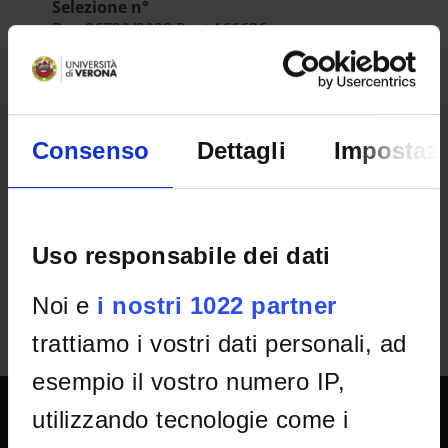
Selezione n°
Rep.36720/2023 Prot.166626
Dipartimento
Scienze Umane
ESITO/GRADUATORIE
Consenso
Dettagli
Impostazi
Decreto
IT | 173Kb
Uso responsabile dei dati
Noi e
i nostri 1022 partner
trattiamo i vostri dati personali, ad
esempio il vostro numero IP,
utilizzando tecnologie come i
SPORTELLO ATENEO