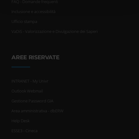
FAQ - Domande frequenti
qualche metro,
Inclusione e accessibilità
Identificare il tuo dispositivo,
Ufficio stampa
VaDiS - Valorizzazione e Divulgazione dei Saperi
scansionandolo attivamente
alla ricerca di caratteristiche
specifiche (impronte digitali).
AREE RISERVATE
Approfondisci come vengono
INTRANET - My Univr
elaborati i tuoi dati personali e
Outlook Webmail
imposta le tue preferenze nella
Gestione Password GIA
sezione dettagli
. Puoi modificare
Area amministrativa - dbERW
o ritirare il tuo consenso in
Help Desk
qualsiasi momento dalla
ESSE3 - Cineca