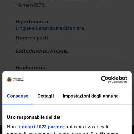
16-mar-2023
Dipartimento
Lingue e Letterature Straniere
Numero posti
1
ESITO/GRADUATORIE
Graduatoria
IT | 125Kb
Consenso
Dettagli
Impostazioni degli annunci
In
Uso responsabile dei dati
Noi e
i nostri 1022 partner
trattiamo i vostri dati
personali, ad esempio il vostro numero IP, utilizzando