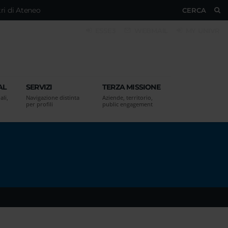
ri di Ateneo
CERCA
ESSE3
WEBMAIL
MY UNIVR
AL
SERVIZI
TERZA MISSIONE
ali,
Navigazione distinta
Aziende, territorio,
per profili
public engagement