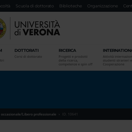
acoltà
Scuola di dottorato
Biblioteche
Organizzazione
Cent
M
DOTTORATI
RICERCA
INTERNATION
Corsi di dottorato
Progetti e prodotti
Attività internazion
tri
della ricerca,
studenti stranieri e
competenze e spin off
Cooperazione
 occasionale/Libero professionale
ID. 10641