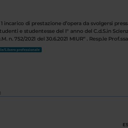
n. 1 incarico di prestazione d’opera da svolgersi p
enti e studentesse del I° anno del C.d.S.in Scienz
. n. 752/2021 del 30.6.2021 MIUR“ . Resp.le Prof.ss
le/Libero professionale
:
E