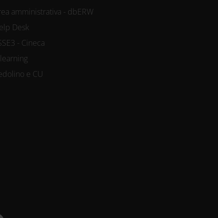
rea amministrativa - dbERW
elp Desk
SSE3 - Cineca
-learning
edolino e CU