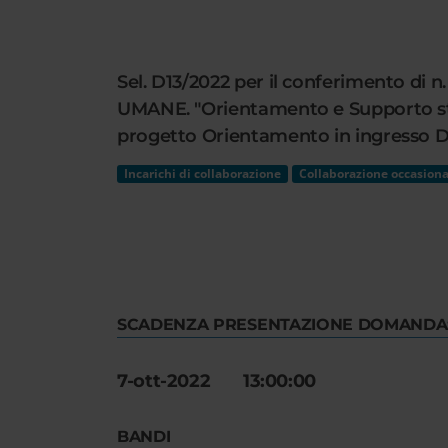
Cerca
nel
sito
Sel. D13/2022 per il conferimento di 
web
UMANE. "Orientamento e Supporto stud
progetto Orientamento in ingresso D.M
Incarichi di collaborazione
Collaborazione occasiona
SCADENZA PRESENTAZIONE DOMANDA
7-ott-2022 13:00:00
BANDI