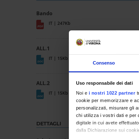
Bando
IT | 247Kb
ALL.1
IT | 15Kb
Consenso
ALL.2
Uso responsabile dei dati
IT | 15Kb
Noi e
i nostri 1022 partner
t
cookie per memorizzare e acce
personalizzati, misurare gli an
chi utilizza i vostri dati e pe
digitale in cui avete effettua
DETTAGLI
dalla Dichiarazione sui cookie