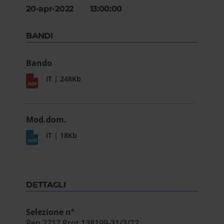
20-apr-2022 13:00:00
BANDI
Bando
IT | 248Kb
Mod.dom.
IT | 18Kb
DETTAGLI
Selezione n°
Rep.2717 Prot.138199-31/3/22