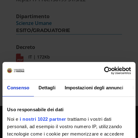
Dipartimento
Scienze Umane
ESITO/GRADUATORIE
Decreto
IT | 172Kb
Consenso
Dettagli
Impostazioni degli annunci
In
Uso responsabile dei dati
Noi e
i nostri 1022 partner
trattiamo i vostri dati
SPORTELLO ATENEO
personali, ad esempio il vostro numero IP, utilizzando
tecnologie come i cookie per memorizzare e accedere