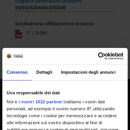
Lingue e Letterature Straniere
ESITO/GRADUATORIE
Graduatoria affidamento incarico
IT | 252Kb
Consenso
Dettagli
Impostazioni degli annunci
In
Uso responsabile dei dati
SPORTELLO ATENEO
Noi e
i nostri 1022 partner
trattiamo i vostri dati
personali, ad esempio il vostro numero IP, utilizzando
tecnologie come i cookie per memorizzare e accedere
Amministrazione trasparente
alle informazioni sul vostro dispositivo al fine di
Albo Ufficiale
pubblicare annunci e contenuti personalizzati, misurare