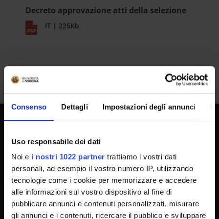
Decreto approvazione atti della selezione
IT | 225Kb
Consenso
Dettagli
Impostazioni degli annunci
In
SPORTELLO ATENEO
Uso responsabile dei dati
Noi e
i nostri 1022 partner
trattiamo i vostri dati
personali, ad esempio il vostro numero IP, utilizzando
Amministrazione trasparente
tecnologie come i cookie per memorizzare e accedere
Albo Ufficiale
alle informazioni sul vostro dispositivo al fine di
Concorsi
pubblicare annunci e contenuti personalizzati, misurare
gli annunci e i contenuti, ricercare il pubblico e sviluppare