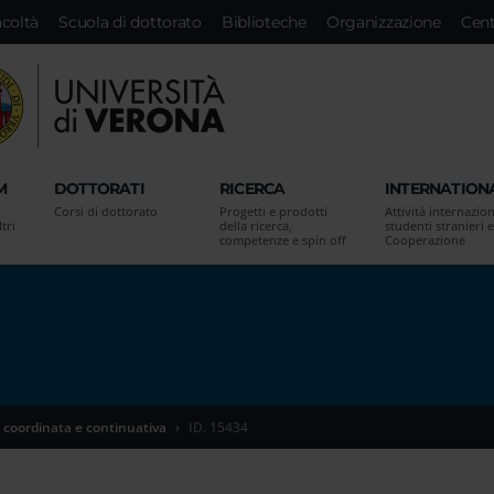
acoltà
Scuola di dottorato
Biblioteche
Organizzazione
Cent
M
DOTTORATI
RICERCA
INTERNATION
Corsi di dottorato
Progetti e prodotti
Attività internazion
tri
della ricerca,
studenti stranieri e
competenze e spin off
Cooperazione
 coordinata e continuativa
ID. 15434