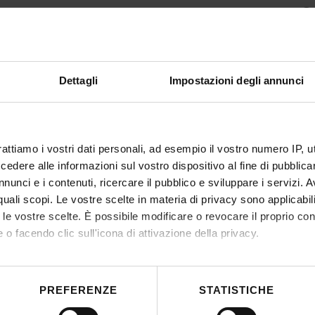
Gr
Dettagli
Impostazioni degli annunci
rattiamo i vostri dati personali, ad esempio il vostro numero IP, 
dere alle informazioni sul vostro dispositivo al fine di pubblica
nunci e i contenuti, ricercare il pubblico e sviluppare i servizi. A
r quali scopi. Le vostre scelte in materia di privacy sono applicabi
to le vostre scelte. È possibile modificare o revocare il proprio 
 o facendo clic sull'icona di attivazione della privacy.
mo anche:
 sulla tua posizione geografica, con un'approssimazione di qualc
PREFERENZE
STATISTICHE
itivo, scansionandolo attivamente alla ricerca di caratteristiche spe