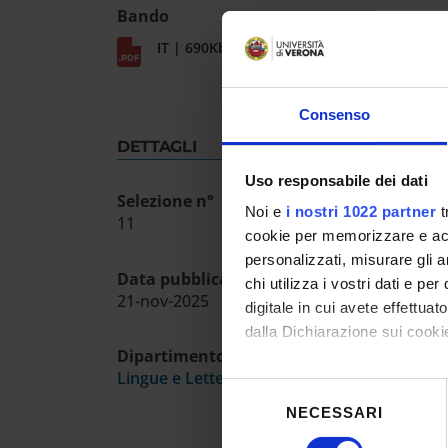
Bando
IT | 690Kb
Consenso
DETTAGLI
Uso responsabile dei dati
Selezione n°
Noi e
i nostri 1022 partner
t
11
cookie per memorizzare e acce
personalizzati, misurare gli an
Data pubblicazione sull'albo ufficiale
chi utilizza i vostri dati e pe
21-nov-2025
digitale in cui avete effettua
dalla Dichiarazione sui cookie
Dipartimento
Lingue e Letterature Straniere
Con il tuo consenso, vorrem
Selezione
raccogliere informazioni
NECESSARI
del
Identificare il tuo dispos
consenso