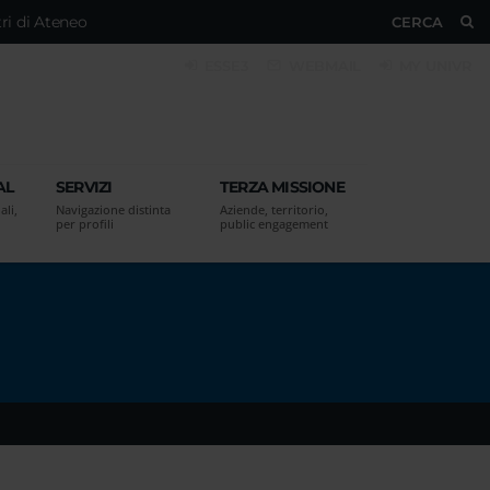
ri di Ateneo
CERCA
ESSE3
WEBMAIL
MY UNIVR
AL
SERVIZI
TERZA MISSIONE
ali,
Navigazione distinta
Aziende, territorio,
per profili
public engagement