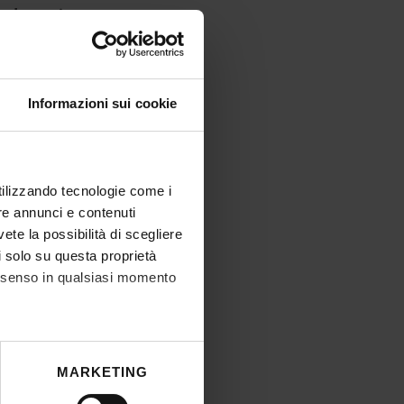
aduatoria
IT | 202Kb
Informazioni sui cookie
utilizzando tecnologie come i
re annunci e contenuti
vete la possibilità di scegliere
li solo su questa proprietà
consenso in qualsiasi momento
he metro,
MARKETING
cifiche (impronte digitali).