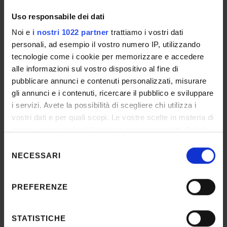
Uso responsabile dei dati
Nomina commissione
Noi e
i nostri 1022 partner
trattiamo i vostri dati
IT | 324Kb
personali, ad esempio il vostro numero IP, utilizzando
tecnologie come i cookie per memorizzare e accedere
alle informazioni sul vostro dispositivo al fine di
Avviso colloquio
pubblicare annunci e contenuti personalizzati, misurare
gli annunci e i contenuti, ricercare il pubblico e sviluppare
IT | 110Kb
i servizi. Avete la possibilità di scegliere chi utilizza i
vostri dati e per quali scopi. Le vostre scelte in materia di
privacy sono applicabili solo su questa proprietà digitale
Candidati ammessi al colloquio
in cui avete effettuato le vostre scelte. È possibile
Selezione
IT | 112Kb
modificare o revocare il proprio consenso in qualsiasi
NECESSARI
del
momento dalla Dichiarazione sui cookie o facendo clic
consenso
ESITO/GRADUATORIE
sull'icona di attivazione della privacy.
PREFERENZE
Con il tuo consenso, vorremmo anche:
Graduatoria
raccogliere informazioni sulla tua posizione
STATISTICHE
IT | 120Kb