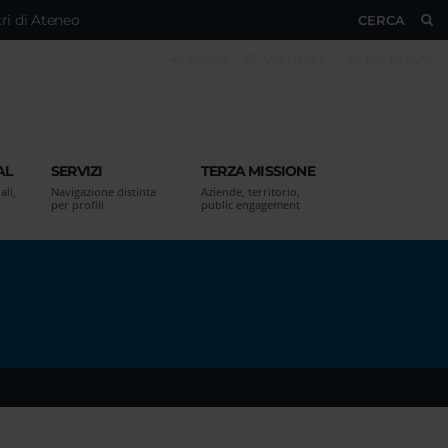
ri di Ateneo
CERCA
ESSE3
WEBMAIL
MY UNIVR
AL
SERVIZI
TERZA MISSIONE
ali,
Navigazione distinta
Aziende, territorio,
per profili
public engagement