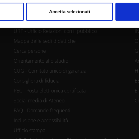
CONTATTI
A
nalizzare contenuti ed annunci, per fornire funzionalità dei socia
Accetta selezionati
inoltre informazioni sul modo in cui utilizzi il nostro sito con i n
icità e social media, i quali potrebbero combinarle con altre inform
URP - Ufficio Relazioni con il pubblico
I
lizzo dei loro servizi.
Mappa delle sedi didattiche
O
Cerca persone
G
Orientamento allo studio
A
CUG - Comitato unico di garanzia
H
Consigliera di fiducia
E
PEC - Posta elettronica certificata
E
Social media di Ateneo
C
FAQ - Domande frequenti
Inclusione e accessibilità
Ufficio stampa