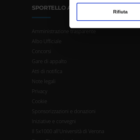
SPORTELLO ATENEO
Utilizziamo i cookie per perso
Rifiuta
nostro traffico. Condividiamo 
di analisi dei dati web, pubbl
Amministrazione trasparente
che hanno raccolto dal tuo uti
Albo Ufficiale
Concorsi
Gare di appalto
Atti di notifica
Note legali
Privacy
Cookie
Sponsorizzazioni e donazioni
Iniziative e convegni
Il 5x1000 all'Università di Verona