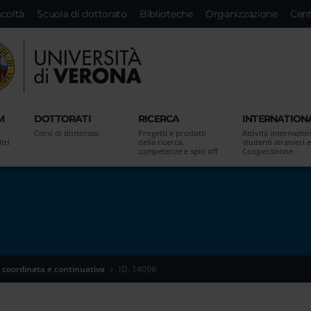
acoltà
Scuola di dottorato
Biblioteche
Organizzazione
Cent
M
DOTTORATI
RICERCA
INTERNATION
Corsi di dottorato
Progetti e prodotti
Attività internazion
tri
della ricerca,
studenti stranieri e
competenze e spin off
Cooperazione
 coordinata e continuativa
ID. 14096