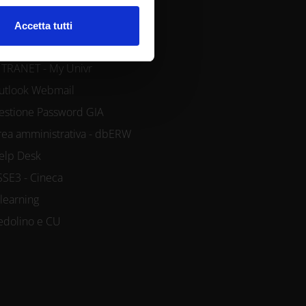
REE RISERVATE
l media e per analizzare il
Accetta tutti
ostri partner che si occupano
azioni che hai fornito loro o
NTRANET - My Univr
utlook Webmail
estione Password GIA
rea amministrativa - dbERW
elp Desk
SSE3 - Cineca
-learning
edolino e CU