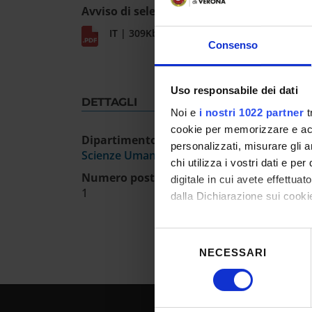
Avviso di selezione pubblica - Tutor d'aul
IT | 309Kb
Consenso
Uso responsabile dei dati
DETTAGLI
Noi e
i nostri 1022 partner
t
cookie per memorizzare e acce
Dipartimento
personalizzati, misurare gli an
Scienze Umane
chi utilizza i vostri dati e pe
Numero posti
digitale in cui avete effettua
1
dalla Dichiarazione sui cookie
Con il tuo consenso, vorrem
Selezione
raccogliere informazioni
NECESSARI
del
Identificare il tuo dispos
consenso
Approfondisci come vengono el
modificare o ritirare il tuo 