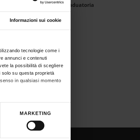
creto approvazione atti - Graduatoria
ncorso
Informazioni sui cookie
IT | 171Kb
utilizzando tecnologie come i
re annunci e contenuti
vete la possibilità di scegliere
li solo su questa proprietà
consenso in qualsiasi momento
he metro,
MARKETING
cifiche (impronte digitali).
ezione dettagli
. Puoi