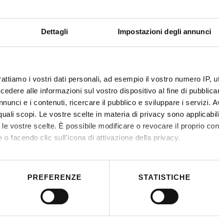
a
De
co
Dettagli
Impostazioni degli annunci
rattiamo i vostri dati personali, ad esempio il vostro numero IP, 
dere alle informazioni sul vostro dispositivo al fine di pubblica
nunci e i contenuti, ricercare il pubblico e sviluppare i servizi. A
r quali scopi. Le vostre scelte in materia di privacy sono applicabi
to le vostre scelte. È possibile modificare o revocare il proprio 
 o facendo clic sull'icona di attivazione della privacy.
mo anche:
 sulla tua posizione geografica, con un'approssimazione di qualc
PREFERENZE
STATISTICHE
itivo, scansionandolo attivamente alla ricerca di caratteristiche spe
aborati i tuoi dati personali e imposta le tue preferenze nella
s
consenso in qualsiasi momento dalla Dichiarazione sui cookie.