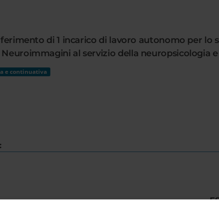
nferimento di 1 incarico di lavoro autonomo per lo 
 Neuroimmagini al servizio della neuropsicologia e d
a e continuativa
:
E