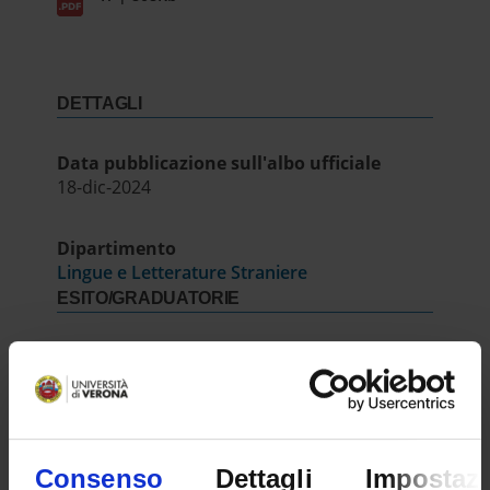
DETTAGLI
Data pubblicazione sull'albo ufficiale
18-dic-2024
Dipartimento
Lingue e Letterature Straniere
ESITO/GRADUATORIE
Graduatoria
IT | 426Kb
Consenso
Dettagli
Impostazi