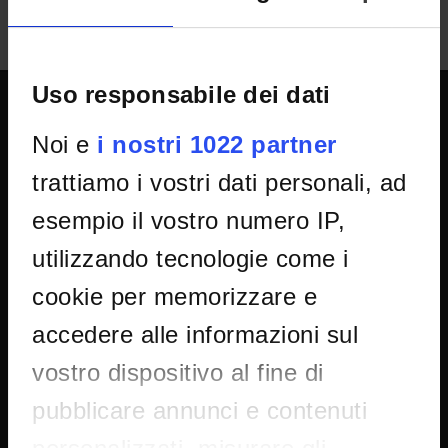
Uso responsabile dei dati
SPORTELLO ATENEO
Noi e
i nostri 1022 partner
trattiamo i vostri dati personali, ad
Amministrazione trasparente
esempio il vostro numero IP,
Albo Ufficiale
utilizzando tecnologie come i
Concorsi
cookie per memorizzare e
Gare di appalto
accedere alle informazioni sul
Atti di notifica
vostro dispositivo al fine di
Note legali
Privacy
pubblicare annunci e contenuti
Cookie