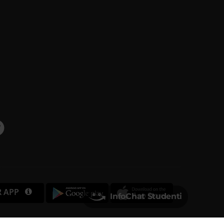
R APP
InfoChat Studenti