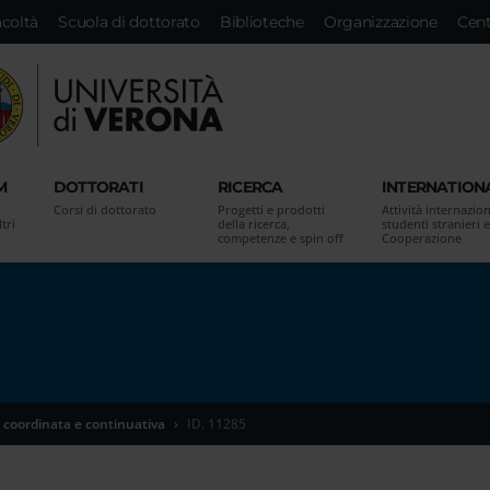
acoltà
Scuola di dottorato
Biblioteche
Organizzazione
Cent
M
DOTTORATI
RICERCA
INTERNATION
Corsi di dottorato
Progetti e prodotti
Attività internazion
tri
della ricerca,
studenti stranieri e
competenze e spin off
Cooperazione
 coordinata e continuativa
ID. 11285