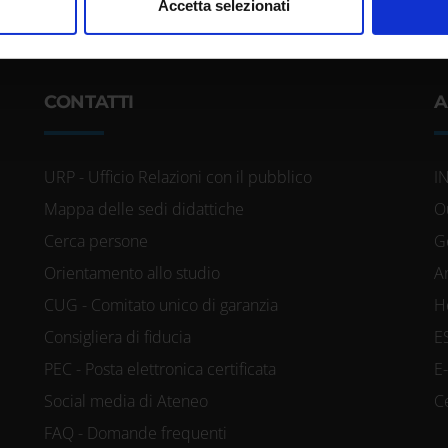
nalizzare contenuti ed annunci, per fornire funzionalità dei socia
Accetta selezionati
inoltre informazioni sul modo in cui utilizzi il nostro sito con i n
icità e social media, i quali potrebbero combinarle con altre inform
lizzo dei loro servizi.
CONTATTI
A
URP - Ufficio Relazioni con il pubblico
I
Mappa delle sedi didattiche
O
Cerca persone
G
Orientamento allo studio
A
CUG - Comitato unico di garanzia
H
Consigliera di fiducia
E
PEC - Posta elettronica certificata
E
Social media di Ateneo
C
FAQ - Domande frequenti