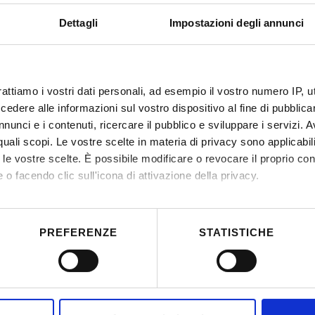
decreto approvazione atti
Dettagli
Impostazioni degli annunci
IT | 221Kb
rattiamo i vostri dati personali, ad esempio il vostro numero IP, 
dere alle informazioni sul vostro dispositivo al fine di pubblica
nunci e i contenuti, ricercare il pubblico e sviluppare i servizi. A
r quali scopi. Le vostre scelte in materia di privacy sono applicabi
to le vostre scelte. È possibile modificare o revocare il proprio 
 o facendo clic sull'icona di attivazione della privacy.
mo anche:
 sulla tua posizione geografica, con un'approssimazione di qualc
PREFERENZE
STATISTICHE
itivo, scansionandolo attivamente alla ricerca di caratteristiche spe
aborati i tuoi dati personali e imposta le tue preferenze nella
s
consenso in qualsiasi momento dalla Dichiarazione sui cookie.