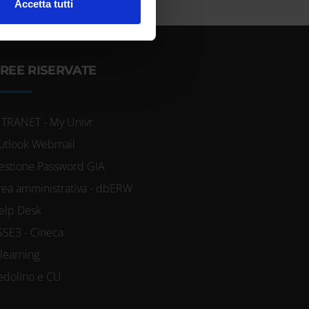
l media e per analizzare il
Accetta tutti
ostri partner che si occupano
azioni che hai fornito loro o
REE RISERVATE
NTRANET - My Univr
utlook Webmail
estione Password GIA
rea amministrativa - dbERW
elp Desk
SSE3 - Cineca
-learning
edolino e CU