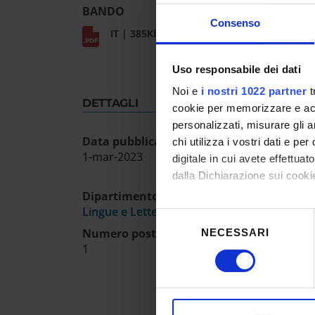
BANDO
Consenso
IT | 385Kb
Uso responsabile dei dati
Noi e
i nostri 1022 partner
t
DETTAGLI
cookie per memorizzare e acce
personalizzati, misurare gli an
Data pubblicazione sull'albo ufficiale
chi utilizza i vostri dati e pe
1-mar-2023
digitale in cui avete effettua
dalla Dichiarazione sui cookie
Dipartimento
Con il tuo consenso, vorrem
Lingue e Letterature Straniere
Selezione
raccogliere informazioni
Numero posti
NECESSARI
del
Identificare il tuo dispos
1
consenso
Approfondisci come vengono el
modificare o ritirare il tuo 