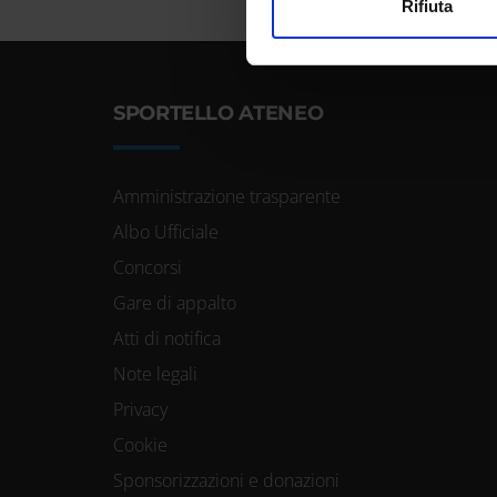
Utilizziamo i cookie per perso
Rifiuta
nostro traffico. Condividiamo 
di analisi dei dati web, pubbl
che hanno raccolto dal tuo uti
SPORTELLO ATENEO
Amministrazione trasparente
Albo Ufficiale
Concorsi
Gare di appalto
Atti di notifica
Note legali
Privacy
Cookie
Sponsorizzazioni e donazioni