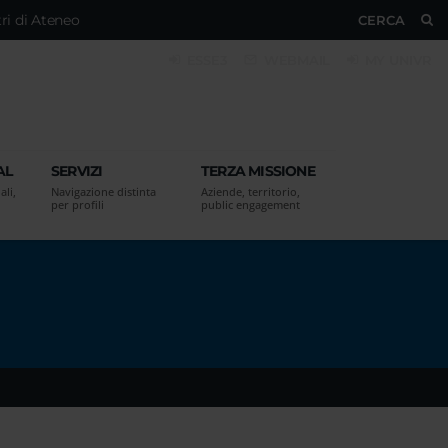
ri di Ateneo
CERCA
ESSE3
WEBMAIL
MY UNIVR
AL
SERVIZI
TERZA MISSIONE
ali,
Navigazione distinta
Aziende, territorio,
per profili
public engagement