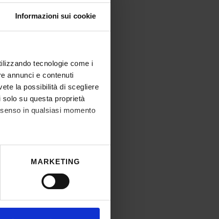
Informazioni sui cookie
utilizzando tecnologie come i
re annunci e contenuti
vete la possibilità di scegliere
li solo su questa proprietà
consenso in qualsiasi momento
he metro,
MARKETING
cifiche (impronte digitali).
ezione dettagli
. Puoi