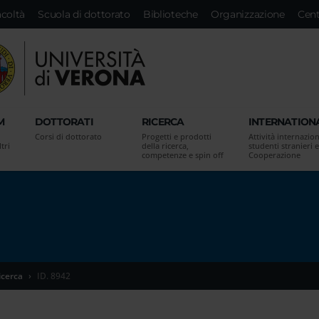
acoltà
Scuola di dottorato
Biblioteche
Organizzazione
Cent
M
DOTTORATI
RICERCA
INTERNATION
Corsi di dottorato
Progetti e prodotti
Attività internazion
tri
della ricerca,
studenti stranieri e
competenze e spin off
Cooperazione
icerca
ID. 8942