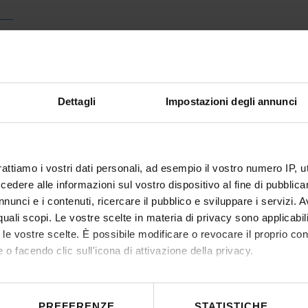
Dettagli
Impostazioni degli annunci
rattiamo i vostri dati personali, ad esempio il vostro numero IP, 
dere alle informazioni sul vostro dispositivo al fine di pubblica
nunci e i contenuti, ricercare il pubblico e sviluppare i servizi. A
r quali scopi. Le vostre scelte in materia di privacy sono applicabi
to le vostre scelte. È possibile modificare o revocare il proprio 
 o facendo clic sull'icona di attivazione della privacy.
mo anche:
 sulla tua posizione geografica, con un'approssimazione di qualc
PREFERENZE
STATISTICHE