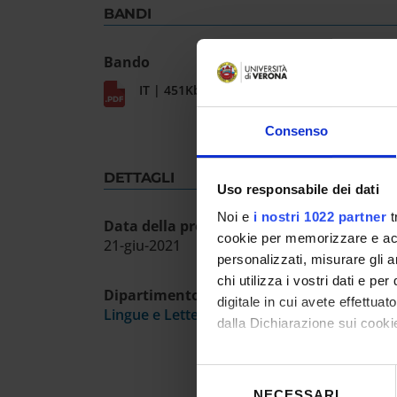
BANDI
Bando
IT | 451Kb
Consenso
DETTAGLI
Uso responsabile dei dati
Noi e
i nostri 1022 partner
t
Data della prova ammissione
cookie per memorizzare e acce
21-giu-2021
personalizzati, misurare gli an
chi utilizza i vostri dati e pe
Dipartimento
digitale in cui avete effettua
Lingue e Letterature Straniere
dalla Dichiarazione sui cookie
Con il tuo consenso, vorrem
Selezione
raccogliere informazioni
NECESSARI
del