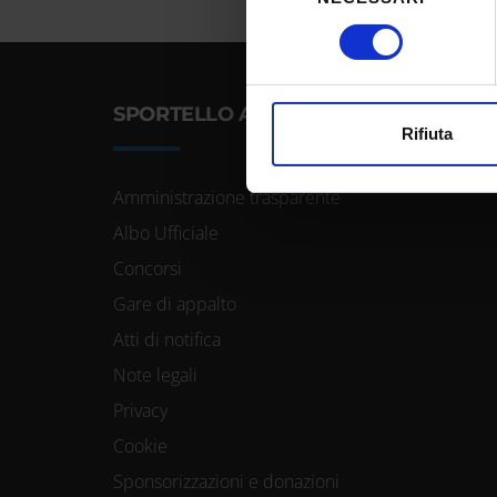
Identificare il tuo dispos
consenso
Approfondisci come vengono el
modificare o ritirare il tuo 
SPORTELLO ATENEO
Utilizziamo i cookie per perso
Rifiuta
nostro traffico. Condividiamo 
di analisi dei dati web, pubbl
Amministrazione trasparente
che hanno raccolto dal tuo uti
Albo Ufficiale
Concorsi
Gare di appalto
Atti di notifica
Note legali
Privacy
Cookie
Sponsorizzazioni e donazioni