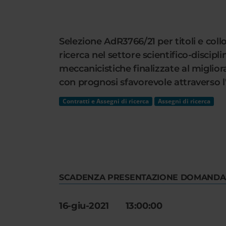
Cerca
nel
sito
Selezione AdR3766/21 per titoli e coll
web
ricerca nel settore scientifico-disci
meccanicistiche finalizzate al miglior
con prognosi sfavorevole attraverso l'
Contratti e Assegni di ricerca
Assegni di ricerca
SCADENZA PRESENTAZIONE DOMANDA
16-giu-2021 13:00:00