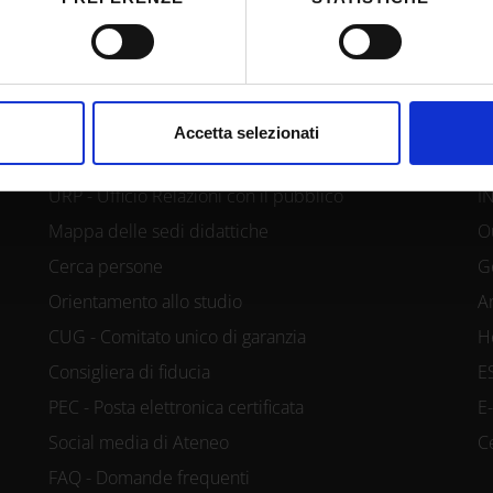
itivo, scansionandolo attivamente alla ricerca di caratteristiche spe
aborati i tuoi dati personali e imposta le tue preferenze nella
s
consenso in qualsiasi momento dalla Dichiarazione sui cookie.
CONTATTI
A
nalizzare contenuti ed annunci, per fornire funzionalità dei socia
Accetta selezionati
inoltre informazioni sul modo in cui utilizzi il nostro sito con i n
icità e social media, i quali potrebbero combinarle con altre inform
URP - Ufficio Relazioni con il pubblico
I
lizzo dei loro servizi.
Mappa delle sedi didattiche
O
Cerca persone
G
Orientamento allo studio
A
CUG - Comitato unico di garanzia
H
Consigliera di fiducia
E
PEC - Posta elettronica certificata
E
Social media di Ateneo
C
FAQ - Domande frequenti