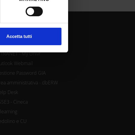
cifiche (impronte digitali).
ezione dettagli
. Puoi
REE RISERVATE
l media e per analizzare il
Accetta tutti
ostri partner che si occupano
azioni che hai fornito loro o
NTRANET - My Univr
utlook Webmail
estione Password GIA
rea amministrativa - dbERW
elp Desk
SSE3 - Cineca
-learning
edolino e CU