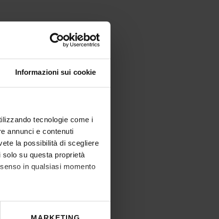
Informazioni sui cookie
utilizzando tecnologie come i
re annunci e contenuti
vete la possibilità di scegliere
li solo su questa proprietà
consenso in qualsiasi momento
he metro,
MARKETING