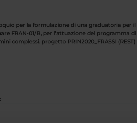
oquio per la formulazione di una graduatoria per il
linare FRAN-01/B, per l’attuazione del programma di
ermini complessi. progetto PRIN2020_FRASSI (REST
: