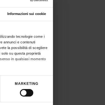
Informazioni sui cookie
utilizzando tecnologie come i
re annunci e contenuti
vete la possibilità di scegliere
li solo su questa proprietà
consenso in qualsiasi momento
he metro,
MARKETING
cifiche (impronte digitali).
ezione dettagli
. Puoi