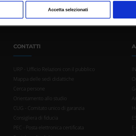
nalizzare contenuti ed annunci, per fornire funzionalità dei socia
Accetta selezionati
inoltre informazioni sul modo in cui utilizzi il nostro sito con i n
icità e social media, i quali potrebbero combinarle con altre inform
lizzo dei loro servizi.
CONTATTI
A
URP - Ufficio Relazioni con il pubblico
I
Mappa delle sedi didattiche
O
Cerca persone
G
Orientamento allo studio
A
CUG - Comitato unico di garanzia
H
Consigliera di fiducia
E
PEC - Posta elettronica certificata
E