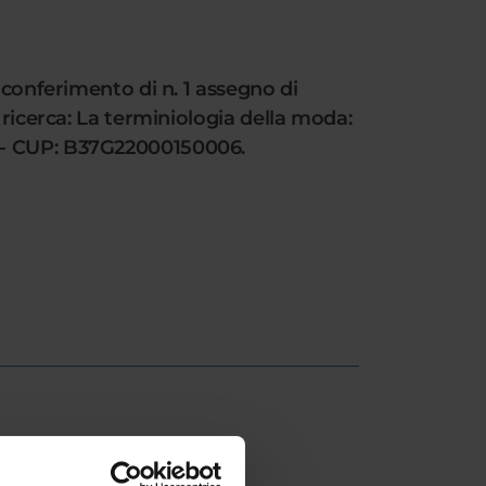
 conferimento di n. 1 assegno di
 ricerca: La terminiologia della moda:
) - CUP: B37G22000150006.