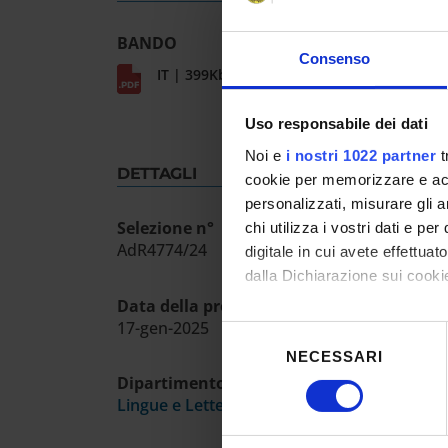
BANDO
Consenso
IT | 399Kb
Uso responsabile dei dati
Noi e
i nostri 1022 partner
t
DETTAGLI
cookie per memorizzare e acce
personalizzati, misurare gli an
Selezione n°
chi utilizza i vostri dati e pe
AdR4774/24
digitale in cui avete effettua
dalla Dichiarazione sui cookie
Data della prova ammissione
Con il tuo consenso, vorrem
17-gen-2025
Selezione
raccogliere informazioni
NECESSARI
del
Identificare il tuo dispos
Dipartimento
consenso
Lingue e Letterature Straniere
Approfondisci come vengono el
modificare o ritirare il tuo 