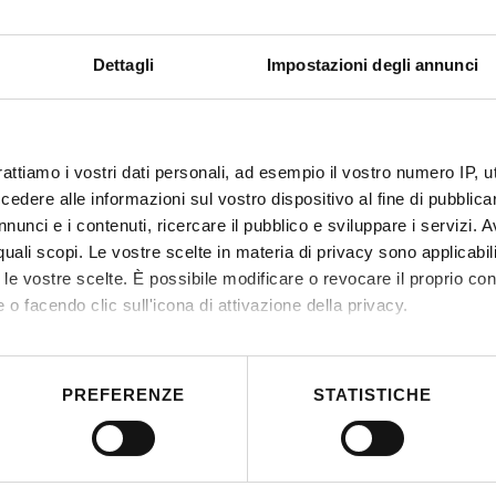
Dettagli
Impostazioni degli annunci
rattiamo i vostri dati personali, ad esempio il vostro numero IP, 
dere alle informazioni sul vostro dispositivo al fine di pubblica
nunci e i contenuti, ricercare il pubblico e sviluppare i servizi. A
r quali scopi. Le vostre scelte in materia di privacy sono applicabi
to le vostre scelte. È possibile modificare o revocare il proprio 
 o facendo clic sull'icona di attivazione della privacy.
mo anche:
 sulla tua posizione geografica, con un'approssimazione di qualc
PREFERENZE
STATISTICHE
itivo, scansionandolo attivamente alla ricerca di caratteristiche spe
aborati i tuoi dati personali e imposta le tue preferenze nella
s
consenso in qualsiasi momento dalla Dichiarazione sui cookie.