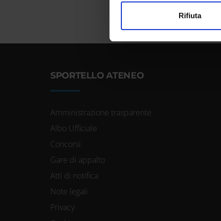
Utilizziamo i cookie per perso
Rifiuta
nostro traffico. Condividiamo 
di analisi dei dati web, pubbl
che hanno raccolto dal tuo uti
SPORTELLO ATENEO
Amministrazione trasparente
Albo Ufficiale
Concorsi
Gare di appalto
Atti di notifica
Note legali
Privacy