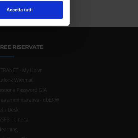
l media e per analizzare il
Accetta tutti
ostri partner che si occupano
azioni che hai fornito loro o
REE RISERVATE
NTRANET - My Univr
utlook Webmail
estione Password GIA
rea amministrativa - dbERW
elp Desk
SSE3 - Cineca
-learning