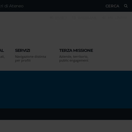
ri di Ateneo
CERCA
ESSE3
WEBMAIL
MY UNIVR
AL
SERVIZI
TERZA MISSIONE
ali,
Navigazione distinta
Aziende, territorio,
per profili
public engagement