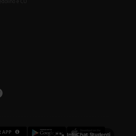
edolino e CU
R APP
InfoChat Studenti