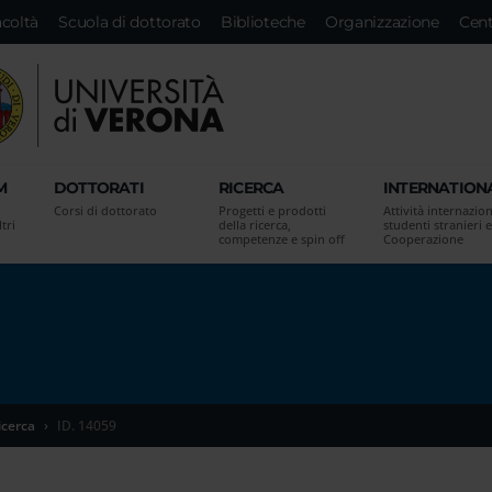
acoltà
Scuola di dottorato
Biblioteche
Organizzazione
Cent
M
DOTTORATI
RICERCA
INTERNATION
Corsi di dottorato
Progetti e prodotti
Attività internazion
tri
della ricerca,
studenti stranieri e
competenze e spin off
Cooperazione
icerca
ID. 14059