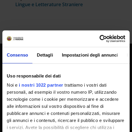
Lingue e Letterature Straniere
Consenso
Dettagli
Impostazioni degli annunci
In
SPORTELLO ATENEO
Uso responsabile dei dati
Amministrazione trasparente
Noi e
i nostri 1022 partner
trattiamo i vostri dati
personali, ad esempio il vostro numero IP, utilizzando
Albo Ufficiale
tecnologie come i cookie per memorizzare e accedere
Concorsi
alle informazioni sul vostro dispositivo al fine di
Gare di appalto
pubblicare annunci e contenuti personalizzati, misurare
gli annunci e i contenuti, ricercare il pubblico e sviluppare
Atti di notifica
i servizi. Avete la possibilità di scegliere chi utilizza i