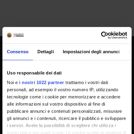
Consenso
Dettagli
Impostazioni degli annunci
In
SPORTELLO ATENEO
Uso responsabile dei dati
Amministrazione trasparente
Noi e
i nostri 1022 partner
trattiamo i vostri dati
Albo Ufficiale
personali, ad esempio il vostro numero IP, utilizzando
tecnologie come i cookie per memorizzare e accedere
Concorsi
alle informazioni sul vostro dispositivo al fine di
Gare di appalto
pubblicare annunci e contenuti personalizzati, misurare
Atti di notifica
gli annunci e i contenuti, ricercare il pubblico e sviluppare
i servizi. Avete la possibilità di scegliere chi utilizza i
Note legali
vostri dati e per quali scopi. Le vostre scelte in materia di