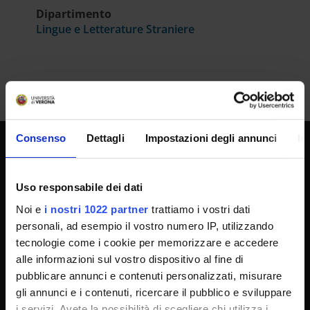
Dipartimento
Lingue e Letterature Straniere
Consenso
Dettagli
Impostazioni degli annunci
In
SPORTELLO ATENEO
Uso responsabile dei dati
Noi e
i nostri 1022 partner
trattiamo i vostri dati
Amministrazione trasparente
personali, ad esempio il vostro numero IP, utilizzando
Albo Ufficiale
tecnologie come i cookie per memorizzare e accedere
alle informazioni sul vostro dispositivo al fine di
Concorsi
pubblicare annunci e contenuti personalizzati, misurare
Gare di appalto
gli annunci e i contenuti, ricercare il pubblico e sviluppare
Atti di notifica
i servizi. Avete la possibilità di scegliere chi utilizza i