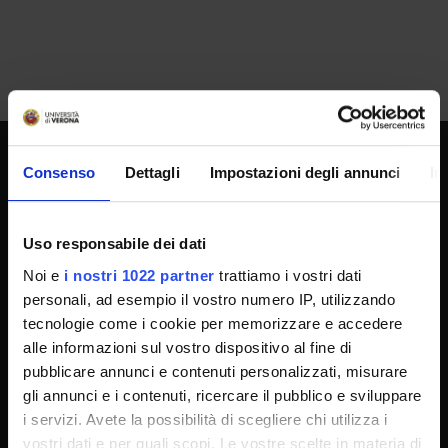
Consenso
Dettagli
Impostazioni degli annunci
In
SPORTELLO ATENEO
Uso responsabile dei dati
Amministrazione trasparente
Noi e
i nostri 1022 partner
trattiamo i vostri dati
Albo Ufficiale
personali, ad esempio il vostro numero IP, utilizzando
tecnologie come i cookie per memorizzare e accedere
Concorsi
alle informazioni sul vostro dispositivo al fine di
Gare di appalto
pubblicare annunci e contenuti personalizzati, misurare
Atti di notifica
gli annunci e i contenuti, ricercare il pubblico e sviluppare
i servizi. Avete la possibilità di scegliere chi utilizza i
Note legali
vostri dati e per quali scopi. Le vostre scelte in materia di