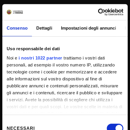
SPORTELLO ATENEO
Consenso
Dettagli
Impostazioni degli annunci
In
Amministrazione trasparente
Albo Ufficiale
Uso responsabile dei dati
Concorsi
Noi e
i nostri 1022 partner
trattiamo i vostri dati
Gare di appalto
personali, ad esempio il vostro numero IP, utilizzando
Atti di notifica
tecnologie come i cookie per memorizzare e accedere
alle informazioni sul vostro dispositivo al fine di
Note legali
pubblicare annunci e contenuti personalizzati, misurare
Privacy
gli annunci e i contenuti, ricercare il pubblico e sviluppare
Cookie
i servizi. Avete la possibilità di scegliere chi utilizza i
vostri dati e per quali scopi. Le vostre scelte in materia di
Sponsorizzazioni e donazioni
privacy sono applicabili solo su questa proprietà digitale
Iniziative e convegni
in cui avete effettuato le vostre scelte. È possibile
Selezione
Il 5x1000 all'Università di Verona
modificare o revocare il proprio consenso in qualsiasi
NECESSARI
del