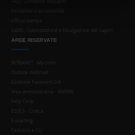
FAQ - Domande frequenti
informazioni sul modo in cui utilizzi il nostro sito con i
nostri partner che si occupano di analisi dei dati web,
Inclusione e accessibilità
pubblicità e social media, i quali potrebbero combinarle
Ufficio stampa
con altre informazioni che hai fornito loro o che hanno
VaDiS - Valorizzazione e Divulgazione dei Saperi
raccolto dal tuo utilizzo dei loro servizi.
AREE RISERVATE
INTRANET - My Univr
Outlook Webmail
Gestione Password GIA
Area amministrativa - dbERW
Help Desk
ESSE3 - Cineca
E-learning
Cedolino e CU