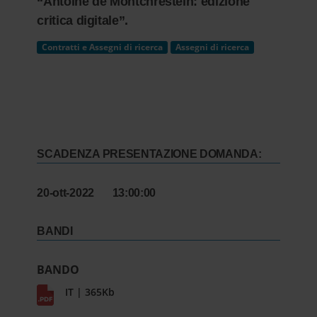
“Antoine de Montchrestein: edizione
critica digitale”.
Contratti e Assegni di ricerca
Assegni di ricerca
SCADENZA PRESENTAZIONE DOMANDA:
20-ott-2022 13:00:00
BANDI
BANDO
IT | 365Kb