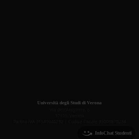
Università degli Studi di Verona
Via dell'Artigliere, 8
37129, Verona
Partita IVA 01541040232 | Codice Fiscale 93009870234
InfoChat Studenti