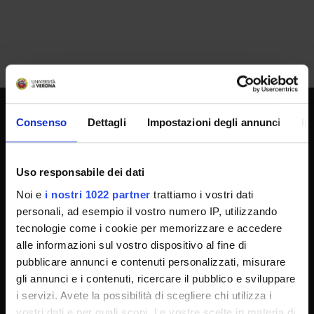
Consenso
Dettagli
Impostazioni degli annunci
In
SPORTELLO ATENEO
Uso responsabile dei dati
Amministrazione trasparente
Noi e
i nostri 1022 partner
trattiamo i vostri dati
Albo Ufficiale
personali, ad esempio il vostro numero IP, utilizzando
tecnologie come i cookie per memorizzare e accedere
Concorsi
alle informazioni sul vostro dispositivo al fine di
Gare di appalto
pubblicare annunci e contenuti personalizzati, misurare
Atti di notifica
gli annunci e i contenuti, ricercare il pubblico e sviluppare
i servizi. Avete la possibilità di scegliere chi utilizza i
Note legali
vostri dati e per quali scopi. Le vostre scelte in materia di