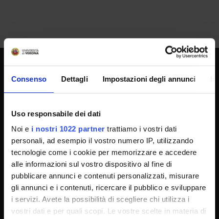
SPORTELLO ATENEO
Consenso
Dettagli
Impostazioni degli annunci
In
Uso responsabile dei dati
Amministrazione trasparente
Noi e
i nostri 1022 partner
trattiamo i vostri dati
Albo Ufficiale
personali, ad esempio il vostro numero IP, utilizzando
Concorsi
tecnologie come i cookie per memorizzare e accedere
Gare di appalto
alle informazioni sul vostro dispositivo al fine di
pubblicare annunci e contenuti personalizzati, misurare
Atti di notifica
gli annunci e i contenuti, ricercare il pubblico e sviluppare
Note legali
i servizi. Avete la possibilità di scegliere chi utilizza i
Privacy
vostri dati e per quali scopi. Le vostre scelte in materia di