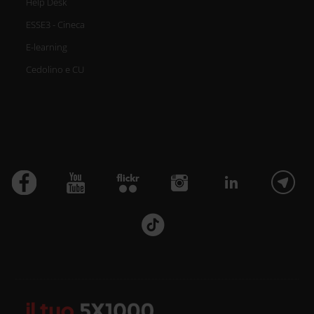
Help Desk
ESSE3 - Cineca
E-learning
Cedolino e CU