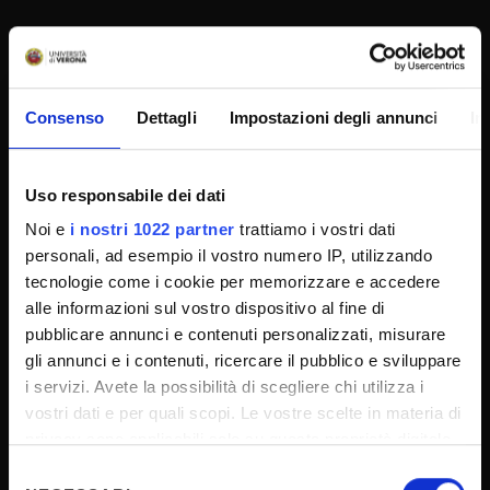
SPORTELLO ATENEO
Consenso
Dettagli
Impostazioni degli annunci
In
Amministrazione trasparente
Albo Ufficiale
Uso responsabile dei dati
Concorsi
Noi e
i nostri 1022 partner
trattiamo i vostri dati
Gare di appalto
personali, ad esempio il vostro numero IP, utilizzando
tecnologie come i cookie per memorizzare e accedere
Atti di notifica
alle informazioni sul vostro dispositivo al fine di
Note legali
pubblicare annunci e contenuti personalizzati, misurare
Privacy
gli annunci e i contenuti, ricercare il pubblico e sviluppare
i servizi. Avete la possibilità di scegliere chi utilizza i
Cookie
vostri dati e per quali scopi. Le vostre scelte in materia di
Sponsorizzazioni e donazioni
privacy sono applicabili solo su questa proprietà digitale
Iniziative e convegni
in cui avete effettuato le vostre scelte. È possibile
Selezione