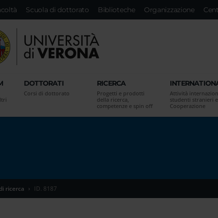
acoltà
Scuola di dottorato
Biblioteche
Organizzazione
Cent
M
DOTTORATI
RICERCA
INTERNATION
Corsi di dottorato
Progetti e prodotti
Attività internazion
tri
della ricerca,
studenti stranieri e
competenze e spin off
Cooperazione
di ricerca
ID. 8187