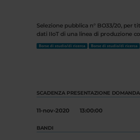
Cerca
nel
sito
Selezione pubblica n° BO33/20, per tit
web
dati IIoT di una linea di produzione c
Borse di studio/di ricerca
Borse di studio/di ricerca
SCADENZA PRESENTAZIONE DOMANDA
11-nov-2020 13:00:00
BANDI