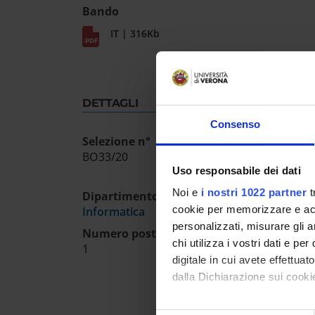
Bando
IT | 316Kb
DETTAGLI
Consenso
Selezione n°
BO33/20
Uso responsabile dei dati
Noi e
i nostri 1022 partner
t
Dipartimento
cookie per memorizzare e acce
Informatica
personalizzati, misurare gli an
Numero posti
chi utilizza i vostri dati e pe
1
digitale in cui avete effettua
dalla Dichiarazione sui cookie
Con il tuo consenso, vorrem