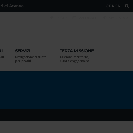
ri di Ateneo
CERCA
ESSE3
WEBMAIL
MY UNIVR
AL
SERVIZI
TERZA MISSIONE
ali,
Navigazione distinta
Aziende, territorio,
per profili
public engagement