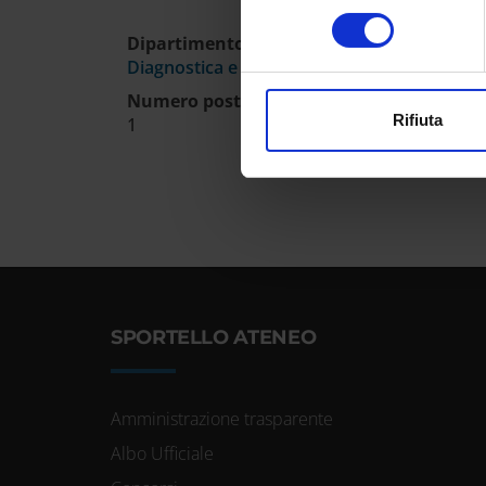
Identificare il tuo dispos
consenso
Approfondisci come vengono el
Dipartimento
modificare o ritirare il tuo 
Diagnostica e Sanità Pubblica
Numero posti
Utilizziamo i cookie per perso
Rifiuta
1
nostro traffico. Condividiamo 
di analisi dei dati web, pubbl
che hanno raccolto dal tuo uti
SPORTELLO ATENEO
Amministrazione trasparente
Albo Ufficiale