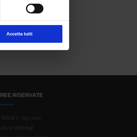
cifiche (impronte digitali).
ezione dettagli
. Puoi
l media e per analizzare il
Accetta tutti
ostri partner che si occupano
azioni che hai fornito loro o
REE RISERVATE
NTRANET - My Univr
utlook Webmail