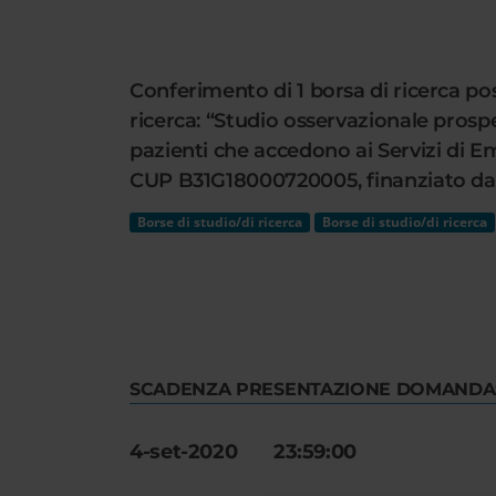
Cerca
nel
sito
Conferimento di 1 borsa di ricerca pos
web
ricerca: “Studio osservazionale prospe
pazienti che accedono ai Servizi di E
CUP B31G18000720005, finanziato da
Borse di studio/di ricerca
Borse di studio/di ricerca
SCADENZA PRESENTAZIONE DOMANDA
4-set-2020 23:59:00