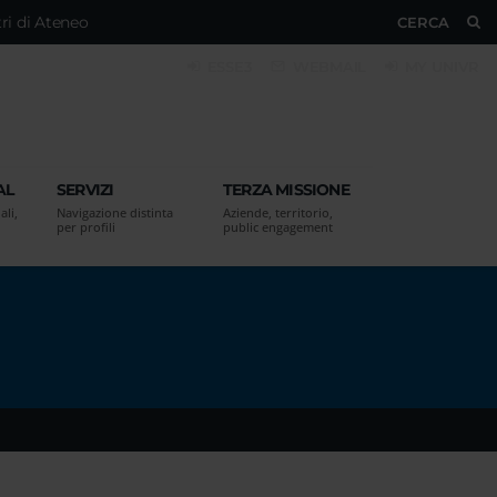
ri di Ateneo
CERCA
ESSE3
WEBMAIL
MY UNIVR
AL
SERVIZI
TERZA MISSIONE
ali,
Navigazione distinta
Aziende, territorio,
per profili
public engagement