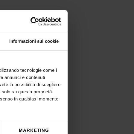
Informazioni sui cookie
utilizzando tecnologie come i
re annunci e contenuti
vete la possibilità di scegliere
li solo su questa proprietà
consenso in qualsiasi momento
he metro,
MARKETING