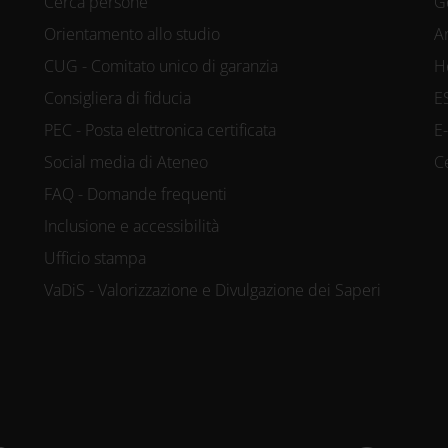
Cerca persone
G
Orientamento allo studio
A
CUG - Comitato unico di garanzia
H
Consigliera di fiducia
E
PEC - Posta elettronica certificata
E
Social media di Ateneo
C
FAQ - Domande frequenti
Inclusione e accessibilità
Ufficio stampa
VaDiS - Valorizzazione e Divulgazione dei Saperi