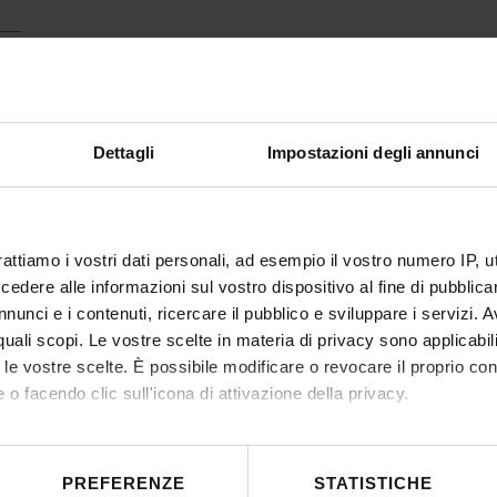
Dettagli
Impostazioni degli annunci
rattiamo i vostri dati personali, ad esempio il vostro numero IP, 
dere alle informazioni sul vostro dispositivo al fine di pubblica
nunci e i contenuti, ricercare il pubblico e sviluppare i servizi. A
r quali scopi. Le vostre scelte in materia di privacy sono applicabi
to le vostre scelte. È possibile modificare o revocare il proprio 
 o facendo clic sull'icona di attivazione della privacy.
mo anche:
 sulla tua posizione geografica, con un'approssimazione di qualc
PREFERENZE
STATISTICHE