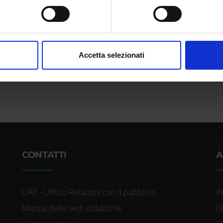
itivo, scansionandolo attivamente alla ricerca di caratteristiche spe
aborati i tuoi dati personali e imposta le tue preferenze nella
s
consenso in qualsiasi momento dalla Dichiarazione sui cookie.
nalizzare contenuti ed annunci, per fornire funzionalità dei socia
Accetta selezionati
inoltre informazioni sul modo in cui utilizzi il nostro sito con i n
icità e social media, i quali potrebbero combinarle con altre inform
lizzo dei loro servizi.
CONTATTI
A
URP - Ufficio Relazioni con il pubblico
I
Mappa delle sedi didattiche
O