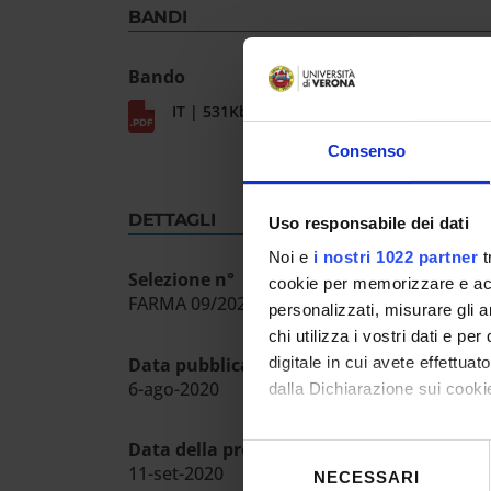
BANDI
Bando
IT | 531Kb
Consenso
DETTAGLI
Uso responsabile dei dati
Noi e
i nostri 1022 partner
t
Selezione n°
cookie per memorizzare e acce
FARMA 09/2020
personalizzati, misurare gli an
chi utilizza i vostri dati e pe
Data pubblicazione sull'albo ufficiale
digitale in cui avete effettua
6-ago-2020
dalla Dichiarazione sui cookie
Con il tuo consenso, vorrem
Data della prova ammissione
Selezione
11-set-2020
raccogliere informazioni
NECESSARI
del