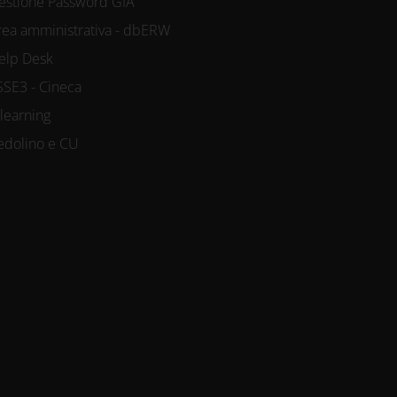
estione Password GIA
rea amministrativa - dbERW
elp Desk
SSE3 - Cineca
-learning
edolino e CU