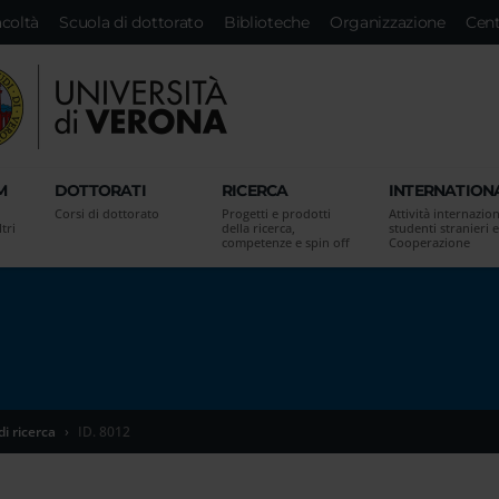
acoltà
Scuola di dottorato
Biblioteche
Organizzazione
Cent
M
DOTTORATI
RICERCA
INTERNATION
Corsi di dottorato
Progetti e prodotti
Attività internazion
tri
della ricerca,
studenti stranieri e
competenze e spin off
Cooperazione
di ricerca
ID. 8012