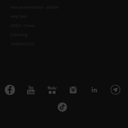
Area amministrativa - dbERW
Help Desk
ESSE3 - Cineca
E-learning
Cedolino e CU