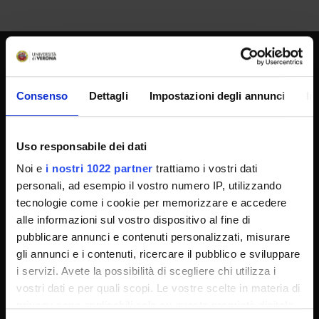
SPORTELLO ATENEO
Consenso
Dettagli
Impostazioni degli annunci
In
Amministrazione trasparente
Uso responsabile dei dati
Albo Ufficiale
Noi e
i nostri 1022 partner
trattiamo i vostri dati
Concorsi
personali, ad esempio il vostro numero IP, utilizzando
Gare di appalto
tecnologie come i cookie per memorizzare e accedere
alle informazioni sul vostro dispositivo al fine di
Atti di notifica
pubblicare annunci e contenuti personalizzati, misurare
Note legali
gli annunci e i contenuti, ricercare il pubblico e sviluppare
Privacy
i servizi. Avete la possibilità di scegliere chi utilizza i
vostri dati e per quali scopi. Le vostre scelte in materia di
Cookie
privacy sono applicabili solo su questa proprietà digitale
Sponsorizzazioni e donazioni