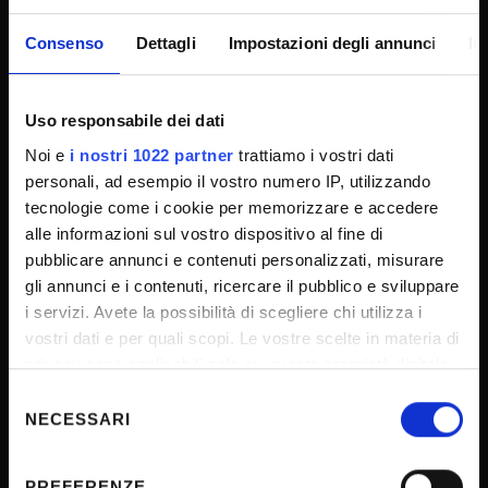
Albo Ufficiale
Consenso
Dettagli
Impostazioni degli annunci
In
Concorsi
Gare di appalto
Uso responsabile dei dati
Atti di notifica
Noi e
i nostri 1022 partner
trattiamo i vostri dati
Note legali
personali, ad esempio il vostro numero IP, utilizzando
Privacy
tecnologie come i cookie per memorizzare e accedere
alle informazioni sul vostro dispositivo al fine di
Cookie
pubblicare annunci e contenuti personalizzati, misurare
Sponsorizzazioni e donazioni
gli annunci e i contenuti, ricercare il pubblico e sviluppare
Iniziative e convegni
i servizi. Avete la possibilità di scegliere chi utilizza i
vostri dati e per quali scopi. Le vostre scelte in materia di
Il 5x1000 all'Università di Verona
privacy sono applicabili solo su questa proprietà digitale
Firma Elettronica Avanzata
in cui avete effettuato le vostre scelte. È possibile
Selezione
SPID
modificare o revocare il proprio consenso in qualsiasi
NECESSARI
del
momento dalla Dichiarazione sui cookie o facendo clic
Accessibilità
consenso
sull'icona di attivazione della privacy.
PREFERENZE