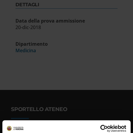
DETTAGLI
Data della prova ammissione
20-dic-2018
Dipartimento
Medicina
SPORTELLO ATENEO
Amministrazione trasparente